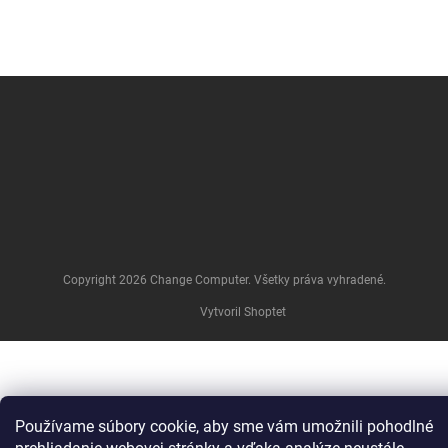
Z
á
p
ä
t
i
e
Copyright 2026
Change Computer
. Všetky práva vyhradené.
Vytvoril Shoptet
Používame súbory cookie, aby sme vám umožnili pohodlné