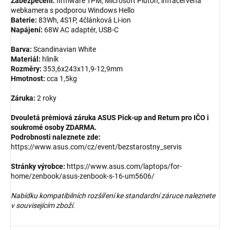
Zabezpečení:
firmware TPM, Microsoft Pluton, infračervená
webkamera s podporou Windows Hello
Baterie:
83Wh, 4S1P, 4článková Li-ion
Napájení:
68W AC adaptér, USB-C
Barva:
Scandinavian White
Materiál:
hliník
Rozměry:
353,6x243x11,9-12,9mm
Hmotnost:
cca 1,5kg
Záruka:
2 roky
Dvouletá prémiová záruka ASUS Pick-up and Return pro IČO i
soukromé osoby ZDARMA.
Podrobnosti naleznete zde:
https://www.asus.com/cz/event/bezstarostny_servis
Stránky výrobce:
https://www.asus.com/laptops/for-
home/zenbook/asus-zenbook-s-16-um5606/
Nabídku kompatibilních rozšíření ke standardní záruce naleznete
v souvisejícím zboží.