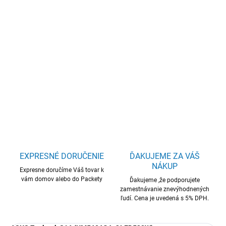
−
+
Pridať do košíka
ASUS Zenbook S16 OLED/UM5606GA-OLED532W/AI7-
445/16"/2880x1800/T/16GB/1TB/AMD int/W11H/White/2R
DETAILNÉ INFORMÁCIE
OPÝTAŤ SA
STRÁŽIŤ
EXPRESNÉ DORUČENIE
ĎAKUJEME ZA VÁŠ
NÁKUP
Expresne doručíme Váš tovar k
vám domov alebo do Packety
Ďakujeme ,že podporujete
zamestnávanie znevýhodnených
ľudí. Cena je uvedená s 5% DPH.