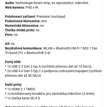
Audio:
technologie Smart Amp, 6x reproduktor; mikrofon
Web kamera:
FHD s IR
Polohovací zařízení:
Precision touchpad
Podsvícená klávesnice:
ano
Numerická klávesnice:
ne
Čtečka otisků prstů:
ne
Pero:
ne
Síť:
ne
Bezdrátová komunikace:
WLAN + Bluetooth (Wi-Fi 7 802.11be
Tri-band 2*2 + Bluetooth® 5.4)
Porty USB:
* 1x USB 3.2 Gen 2 typ A (rychlost přenosu dat až 10 Gb/s)
* 2x USB 4.0 Gen 3 typ C s podporou zobrazení/napájení (rychlost
přenosu dat až 40 Gb/s)
Další porty:
* 1x HDMI 2.1 TMDS
* 1x kombinovaný konektor pro sluchátka/mikrofon (3,5mm)
* 1x čtečka karet SD 4.0