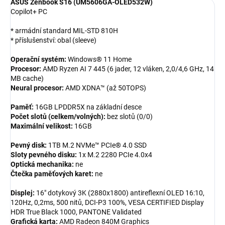
ASUS Zenbook S16 (UM5606GA-OLED532W)
Copilot+ PC
* armádní standard MIL-STD 810H
* příslušenství: obal (sleeve)
Operační systém:
Windows® 11 Home
Procesor:
AMD Ryzen AI 7 445 (6 jader, 12 vláken, 2,0/4,6 GHz, 14
MB cache)
Neural procesor:
AMD XDNA™ (až 50TOPS)
Paměť:
16GB LPDDR5X na základní desce
Počet slotů (celkem/volných):
bez slotů (0/0)
Maximální velikost:
16GB
Pevný disk:
1TB M.2 NVMe™ PCIe® 4.0 SSD
Sloty pevného disku:
1x M.2 2280 PCIe 4.0x4
Optická mechanika:
ne
Čtečka paměťových karet:
ne
Displej:
16" dotykový 3K (2880x1800) antireflexní OLED 16:10,
120Hz, 0,2ms, 500 nitů, DCI-P3 100%, VESA CERTIFIED Display
HDR True Black 1000, PANTONE Validated
Grafická karta:
AMD Radeon 840M Graphics