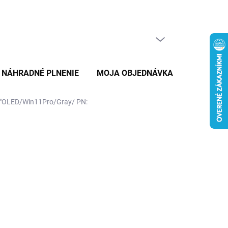
PRÁZDNY KOŠÍK
NÁKUPNÝ
KOŠÍK
NÁHRADNÉ PLNENIE
MOJA OBJEDNÁVKA
ZNAČKY
"OLED/Win11Pro/Gray/ PN: