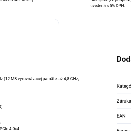
uvedená s 5% DPH.
Dod
GHz (12 MB vyrovnávacej pamäte, až 4,8 GHz,
Kategó
Záruk
0)
EAN
:
D
 PCIe 4.0x4
Farba
: