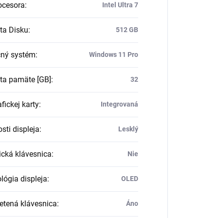
ocesora
:
Intel Ultra 7
ta Disku
:
512 GB
ný systém
:
Windows 11 Pro
ta pamäte [GB]
:
32
fickej karty
:
Integrovaná
sti displeja
:
Lesklý
cká klávesnica
:
Nie
lógia displeja
:
OLED
etená klávesnica
:
Áno