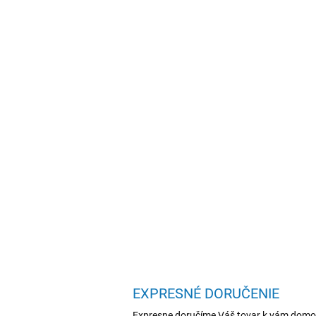
EXPRESNÉ DORUČENIE
Expresne doručíme Váš tovar k vám domo