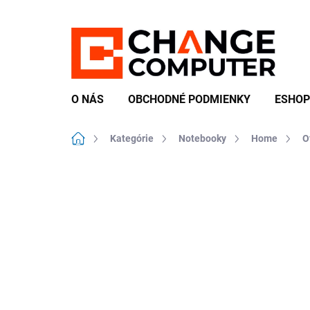
Prejsť
na
obsah
O NÁS
OBCHODNÉ PODMIENKY
ESHOP
Domov
Kategórie
Notebooky
Home
O
Neohodnotené
Podrobnosti hodn