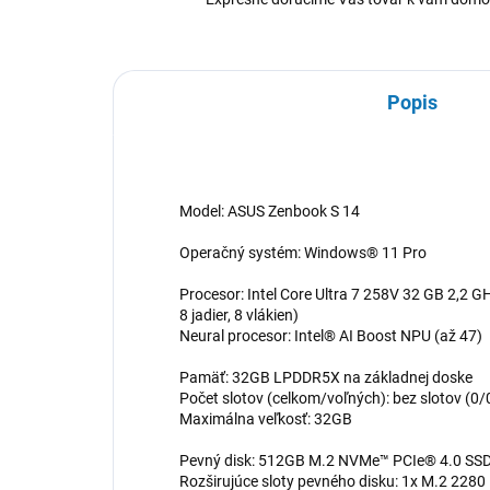
Popis
Model: ASUS Zenbook S 14
Operačný systém: Windows® 11 Pro
Procesor: Intel Core Ultra 7 258V 32 GB 2,2 
8 jadier, 8 vlákien)
Neural procesor: Intel® AI Boost NPU (až 47)
Pamäť: 32GB LPDDR5X na základnej doske
Počet slotov (celkom/voľných): bez slotov (0/
Maximálna veľkosť: 32GB
Pevný disk: 512GB M.2 NVMe™ PCIe® 4.0 SS
Rozširujúce sloty pevného disku: 1x M.2 2280