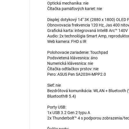
Optická mechanika: nie
Čítačka pamäťových kariet: nie
Displej: dotykový 14" 3K (2880 x 1800) OLED 
Obnovovacia frekvencia 120 Hz, Jas 400 nitov, 
Grafická karta: integrovaná Intel® Arc™ 140V
Audio: 2x technológia Smart Amp, reprodukt
Web kamera: FHD s IR
Polohovacie zariadenie: Touchpad
Podsvietená klávesnica: áno
Numerická klávesnica: nie
Čítačka odtlačkov prstov: nie
Pero: ASUS Pen SA203H-MPP2.0
Sieť: nie
Bezdrôtová komunikácia: WLAN + Bluetooth (W
Bluetooth® 5.4)
Porty USB:
1x USB 3.2 Gen 2 typu A
2x Thunderbolt™ 4 s podporou zobrazenia/tec