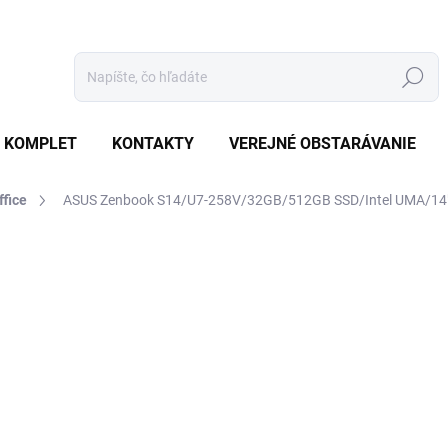
Hľadať
 KOMPLET
KONTAKTY
VEREJNÉ OBSTARÁVANIE
ffice
ASUS Zenbook S14/U7-258V/32GB/512GB SSD/Intel UMA/14
otenia
ZNAČKA:
ASUS
€2 100,40
€2 000,40 bez DPH
Jednotková
SKLADOM
(10 KS)
cena: