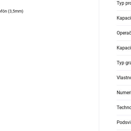
Typ pr
ofón (3,5mm)
Kapaci
Operač
Kapaci
Typ gra
Vlastno
Numeri
Techno
Podsvi