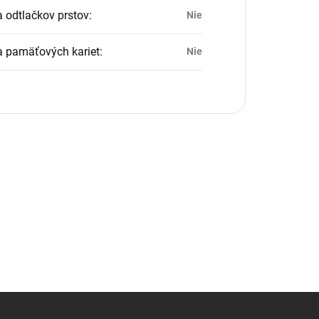
a odtlačkov prstov
:
Nie
a pamäťových kariet
:
Nie