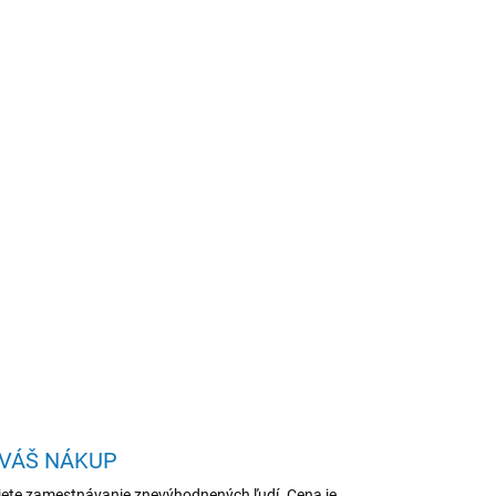
Pridať do košíka
/32GB/512GB SSD/Intel
ay
OPÝTAŤ SA
STRÁŽIŤ
 VÁŠ NÁKUP
ete zamestnávanie znevýhodnených ľudí. Cena je