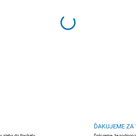
−
+
ASUS Zenbook S14/U7-258V
UMA/14"OLED/Win11Pro/Gr
DETAILNÉ INFORMÁCIE
ĎAKUJEME ZA
v alebo do Packety
Ďakujeme ,že podporuj