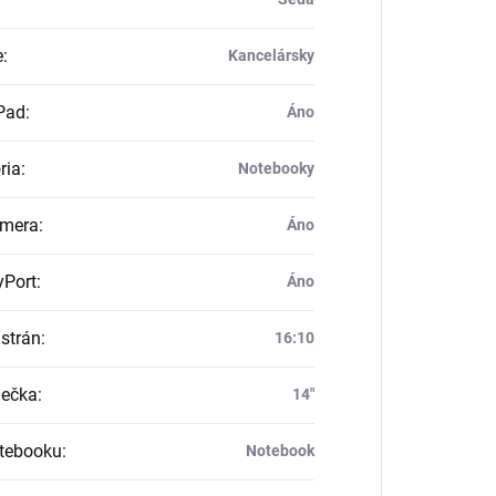
e
:
Kancelársky
Pad
:
Áno
ria
:
Notebooky
mera
:
Áno
yPort
:
Áno
strán
:
16:10
iečka
:
14"
tebooku
:
Notebook