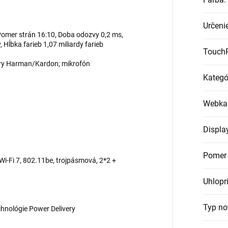
Určeni
Pomer strán 16:10, Doba odozvy 0,2 ms,
Hĺbka farieb 1,07 miliardy farieb
Touch
ory Harman/Kardon; mikrofón
Kategó
Webka
Displa
Pomer 
i-Fi 7, 802.11be, trojpásmová, 2*2 +
Uhlopr
Typ no
hnológie Power Delivery