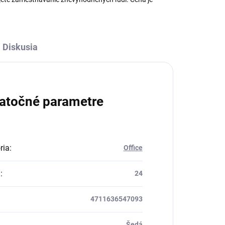
Diskusia
atočné parametre
ria
:
Office
a
:
24
4711636547093
Šedá