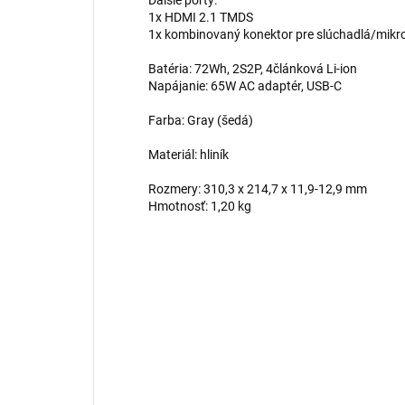
Ďalšie porty:
1x HDMI 2.1 TMDS
1x kombinovaný konektor pre slúchadlá/mikr
Batéria: 72Wh, 2S2P, 4článková Li-ion
Napájanie: 65W AC adaptér, USB-C
Farba: Gray (šedá)
Materiál: hliník
Rozmery: 310,3 x 214,7 x 11,9-12,9 mm
Hmotnosť: 1,20 kg