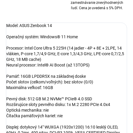
zamestnávanie znevýhodnených
ľudí. Cena je uvedená s 5% DPH.
Model: ASUS Zenbook 14
Operačný systém: Windows® 11 Home
Procesor: Intel Core Ultra 5 225H (14 jadier - 4P + 8E + 2LPE, 14
vlákien, P-core 1,7/4,9 GHz, E-core 1,3/4,3 GHz, LPE-core 0,7/2,5
GHz, 18 MB cache)
Neural procesor: Intel® AI Boost (až 13TOPS)
Pamäť: 16GB LPDDR5X na základnej doske
Počet slotov (celkom/voľných): bez slotov (0/0)
Maximálna veľkosť: 16GB
Pevný disk: 512 GB M.2 NVMe™ PCIe® 4.0 SSD
Rozširujúce sloty pevného disku: 1x M.2 2280 PCIe 4.0x4
Optická mechanika: nie
Čítačka pamäťových kariet: nie
Displej: dotykový 14" WUXGA (1920x1200) 16:10 lesklý OLED,
60Hz, 0,2ms, 400 nitov, DCI-P3 100%, VESA CERTIFIED Display