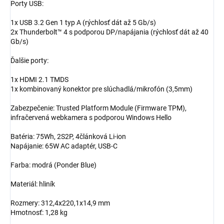
Porty USB:
1x USB 3.2 Gen 1 typ A (rýchlosť dát až 5 Gb/s)
2x Thunderbolt™ 4 s podporou DP/napájania (rýchlosť dát až 40
Gb/s)
Ďalšie porty:
1x HDMI 2.1 TMDS
1x kombinovaný konektor pre slúchadlá/mikrofón (3,5mm)
Zabezpečenie: Trusted Platform Module (Firmware TPM),
infračervená webkamera s podporou Windows Hello
Batéria: 75Wh, 2S2P, 4článková Li-ion
Napájanie: 65W AC adaptér, USB-C
Farba: modrá (Ponder Blue)
Materiál: hliník
Rozmery: 312,4x220,1x14,9 mm
Hmotnosť: 1,28 kg