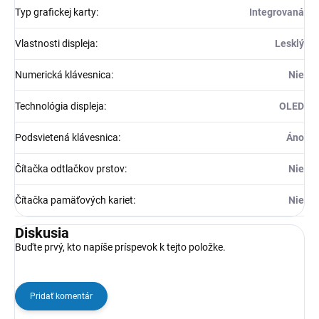
Typ grafickej karty
:
Integrovaná
Vlastnosti displeja
:
Lesklý
Numerická klávesnica
:
Nie
Technológia displeja
:
OLED
Podsvietená klávesnica
:
Áno
Čítačka odtlačkov prstov
:
Nie
Čítačka pamäťových kariet
:
Nie
Diskusia
Buďte prvý, kto napíše príspevok k tejto položke.
Pridať komentár