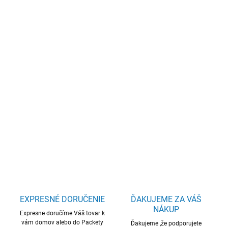
€1 254,10 bez DPH
Jednotková
SKLADOM
(31 KS)
cena:
−
+
Pridať do košíka
ASUS Zenbook 14/U5-225H/16GB/512GB SSD/Intel
Uma/14"OLED/Win11Home/Blue
DETAILNÉ INFORMÁCIE
OPÝTAŤ SA
STRÁŽIŤ
EXPRESNÉ DORUČENIE
ĎAKUJEME ZA VÁŠ
NÁKUP
Expresne doručíme Váš tovar k
vám domov alebo do Packety
Ďakujeme ,že podporujete