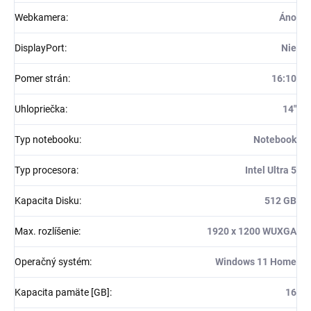
Webkamera
:
Áno
DisplayPort
:
Nie
Pomer strán
:
16:10
Uhlopriečka
:
14"
Typ notebooku
:
Notebook
Typ procesora
:
Intel Ultra 5
Kapacita Disku
:
512 GB
Max. rozlíšenie
:
1920 x 1200 WUXGA
Operačný systém
:
Windows 11 Home
Kapacita pamäte [GB]
:
16