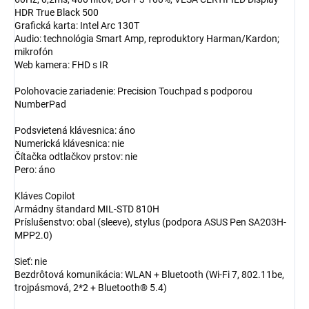
HDR True Black 500
Grafická karta: Intel Arc 130T
Audio: technológia Smart Amp, reproduktory Harman/Kardon;
mikrofón
Web kamera: FHD s IR
Polohovacie zariadenie: Precision Touchpad s podporou
NumberPad
Podsvietená klávesnica: áno
Numerická klávesnica: nie
Čítačka odtlačkov prstov: nie
Pero: áno
Kláves Copilot
Armádny štandard MIL-STD 810H
Príslušenstvo: obal (sleeve), stylus (podpora ASUS Pen SA203H-
MPP2.0)
Sieť: nie
Bezdrôtová komunikácia: WLAN + Bluetooth (Wi-Fi 7, 802.11be,
trojpásmová, 2*2 + Bluetooth® 5.4)