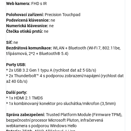
Web kamera:
FHD s IR
Polohovací zařízení:
Precision Touchpad
Podsvícená klávesnice:
ne
Numerická klávesnice:
ne
Čtečka otisků prstů:
ne
Síť:
ne
Bezdrátová komunikace:
WLAN + Bluetooth (Wi-Fi 7, 802.11be,
třípásmová, 2*2 + Bluetooth® 5.4)
Porty USB:
* 2x USB 3.2 Gen 1 typu A (rychlost dat až 5 Gb/s)
* 2x Thunderbolt™ 4 s podporou zobrazení/napájení (rychlost dat
až 40 Gb/s)
Další porty:
* 1x HDMI 2.1 TMDS
* 1x kombinovaný konektor pro sluchátka/mikrofon (3,5mm)
Správa zabezpečení:
Trusted Platform Module (Firmware TPM),
bezpečnostní procesor Microsoft Pluton, infračervená
webkamera s podporou Windows Hello