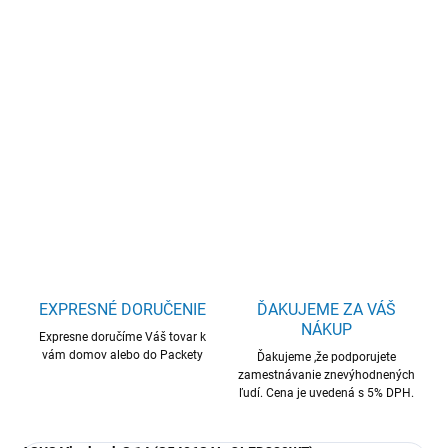
−
+
Pridať do košíka
ASUS Vivobook S14/S5406SAL-OLED329WZ/U7-
256V/14"/WUXGA/16GB/512GB/Intel int/W11H/Silver/2R
DETAILNÉ INFORMÁCIE
OPÝTAŤ SA
STRÁŽIŤ
EXPRESNÉ DORUČENIE
ĎAKUJEME ZA VÁŠ
NÁKUP
Expresne doručíme Váš tovar k
vám domov alebo do Packety
Ďakujeme ,že podporujete
zamestnávanie znevýhodnených
ľudí. Cena je uvedená s 5% DPH.