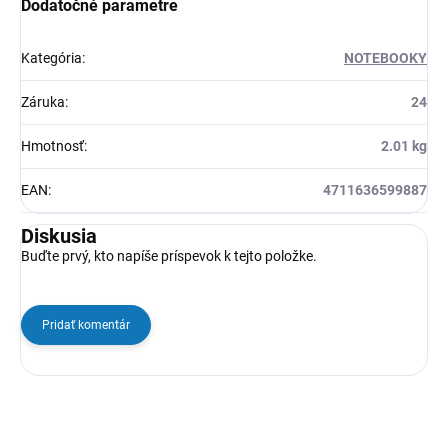
Dodatočné parametre
Kategória
:
NOTEBOOKY
Záruka
:
24
Hmotnosť
:
2.01 kg
EAN
:
4711636599887
Diskusia
Buďte prvý, kto napíše príspevok k tejto položke.
Pridať komentár