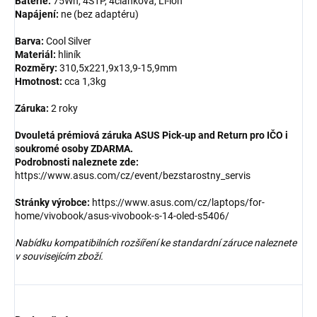
Baterie:
75Wh, 4S1P, 4článková, Li-ion
Napájení:
ne (bez adaptéru)
Barva:
Cool Silver
Materiál:
hliník
Rozměry:
310,5x221,9x13,9-15,9mm
Hmotnost:
cca 1,3kg
Záruka:
2 roky
Dvouletá prémiová záruka ASUS Pick-up and Return pro IČO i
soukromé osoby ZDARMA.
Podrobnosti naleznete zde:
https://www.asus.com/cz/event/bezstarostny_servis
Stránky výrobce:
https://www.asus.com/cz/laptops/for-
home/vivobook/asus-vivobook-s-14-oled-s5406/
Nabídku kompatibilních rozšíření ke standardní záruce naleznete
v souvisejícím zboží.