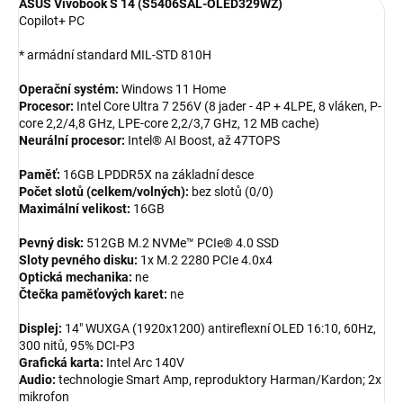
ASUS Vivobook S 14 (S5406SAL-OLED329WZ)
Copilot+ PC
* armádní standard MIL-STD 810H
Operační systém:
Windows 11 Home
Procesor:
Intel Core Ultra 7 256V (8 jader - 4P + 4LPE, 8 vláken, P-
core 2,2/4,8 GHz, LPE-core 2,2/3,7 GHz, 12 MB cache)
Neurální procesor:
Intel® AI Boost, až 47TOPS
Paměť:
16GB LPDDR5X na základní desce
Počet slotů (celkem/volných):
bez slotů (0/0)
Maximální velikost:
16GB
Pevný disk:
512GB M.2 NVMe™ PCIe® 4.0 SSD
Sloty pevného disku:
1x M.2 2280 PCIe 4.0x4
Optická mechanika:
ne
Čtečka paměťových karet:
ne
Displej:
14" WUXGA (1920x1200) antireflexní OLED 16:10, 60Hz,
300 nitů, 95% DCI-P3
Grafická karta:
Intel Arc 140V
Audio:
technologie Smart Amp, reproduktory Harman/Kardon; 2x
mikrofon