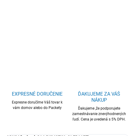
−
+
Pridať do košíka
ASUS Vivobook S14/M3407KA-OLED115Z/AI5-
330/14"/WUXGA/32GB/512GB/AMD int/bez OS/Gray/2R
DETAILNÉ INFORMÁCIE
OPÝTAŤ SA
STRÁŽIŤ
EXPRESNÉ DORUČENIE
ĎAKUJEME ZA VÁŠ
NÁKUP
Expresne doručíme Váš tovar k
vám domov alebo do Packety
Ďakujeme ,že podporujete
zamestnávanie znevýhodnených
ľudí. Cena je uvedená s 5% DPH.