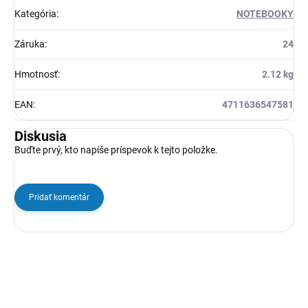
Kategória
:
NOTEBOOKY
Záruka
:
24
Hmotnosť
:
2.12 kg
EAN
:
4711636547581
Diskusia
Buďte prvý, kto napíše príspevok k tejto položke.
Pridať komentár