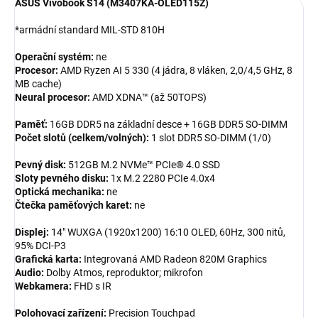
ASUS Vivobook S14 (M3407KA-OLED115Z)
*armádní standard MIL-STD 810H
Operační systém:
ne
Procesor:
AMD Ryzen AI 5 330 (4 jádra, 8 vláken, 2,0/4,5 GHz, 8
MB cache)
Neural procesor:
AMD XDNA™ (až 50TOPS)
Paměť:
16GB DDR5 na základní desce + 16GB DDR5 SO-DIMM
Počet slotů (celkem/volných):
1 slot DDR5 SO-DIMM (1/0)
Pevný disk:
512GB M.2 NVMe™ PCIe® 4.0 SSD
Sloty pevného disku:
1x M.2 2280 PCIe 4.0x4
Optická mechanika:
ne
Čtečka paměťových karet:
ne
Displej:
14" WUXGA (1920x1200) 16:10 OLED, 60Hz, 300 nitů,
95% DCI-P3
Grafická karta:
Integrovaná AMD Radeon 820M Graphics
Audio:
Dolby Atmos, reproduktor; mikrofon
Webkamera:
FHD s IR
Polohovací zařízení:
Precision Touchpad