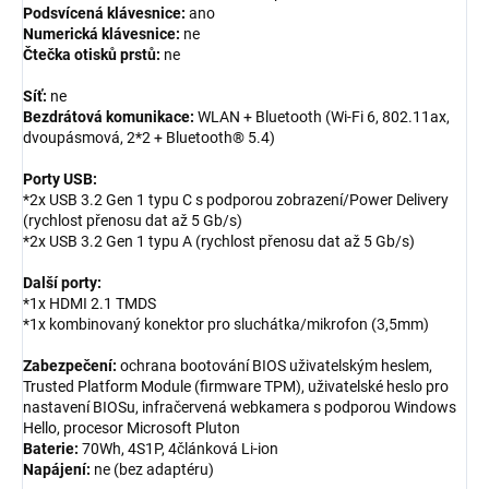
Podsvícená klávesnice:
ano
Numerická klávesnice:
ne
Čtečka otisků prstů:
ne
Síť:
ne
Bezdrátová komunikace:
WLAN + Bluetooth (Wi-Fi 6, 802.11ax,
dvoupásmová, 2*2 + Bluetooth® 5.4)
Porty USB:
*2x USB 3.2 Gen 1 typu C s podporou zobrazení/Power Delivery
(rychlost přenosu dat až 5 Gb/s)
*2x USB 3.2 Gen 1 typu A (rychlost přenosu dat až 5 Gb/s)
Další porty:
*1x HDMI 2.1 TMDS
*1x kombinovaný konektor pro sluchátka/mikrofon (3,5mm)
Zabezpečení:
ochrana bootování BIOS uživatelským heslem,
Trusted Platform Module (firmware TPM), uživatelské heslo pro
nastavení BIOSu, infračervená webkamera s podporou Windows
Hello, procesor Microsoft Pluton
Baterie:
70Wh, 4S1P, 4článková Li-ion
Napájení:
ne (bez adaptéru)