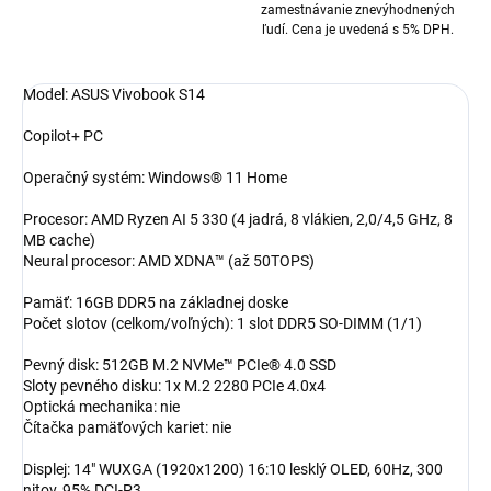
zamestnávanie znevýhodnených
ľudí. Cena je uvedená s 5% DPH.
Model: ASUS Vivobook S14
Copilot+ PC
Operačný systém: Windows® 11 Home
Procesor: AMD Ryzen AI 5 330 (4 jadrá, 8 vlákien, 2,0/4,5 GHz, 8
MB cache)
Neural procesor: AMD XDNA™ (až 50TOPS)
Pamäť: 16GB DDR5 na základnej doske
Počet slotov (celkom/voľných): 1 slot DDR5 SO-DIMM (1/1)
Pevný disk: 512GB M.2 NVMe™ PCIe® 4.0 SSD
Sloty pevného disku: 1x M.2 2280 PCIe 4.0x4
Optická mechanika: nie
Čítačka pamäťových kariet: nie
Displej: 14" WUXGA (1920x1200) 16:10 lesklý OLED, 60Hz, 300
nitov, 95% DCI-P3