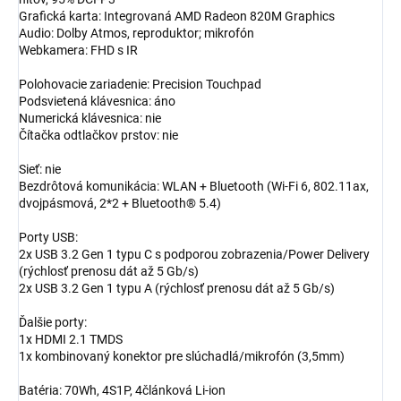
Grafická karta: Integrovaná AMD Radeon 820M Graphics
Audio: Dolby Atmos, reproduktor; mikrofón
Webkamera: FHD s IR
Polohovacie zariadenie: Precision Touchpad
Podsvietená klávesnica: áno
Numerická klávesnica: nie
Čítačka odtlačkov prstov: nie
Sieť: nie
Bezdrôtová komunikácia: WLAN + Bluetooth (Wi-Fi 6, 802.11ax,
dvojpásmová, 2*2 + Bluetooth® 5.4)
Porty USB:
2x USB 3.2 Gen 1 typu C s podporou zobrazenia/Power Delivery
(rýchlosť prenosu dát až 5 Gb/s)
2x USB 3.2 Gen 1 typu A (rýchlosť prenosu dát až 5 Gb/s)
Ďalšie porty:
1x HDMI 2.1 TMDS
1x kombinovaný konektor pre slúchadlá/mikrofón (3,5mm)
Batéria: 70Wh, 4S1P, 4článková Li-ion