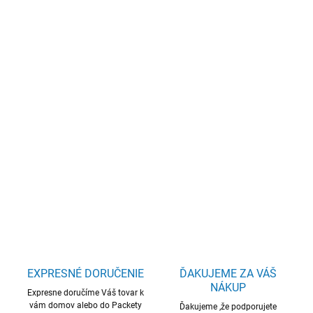
€1 096,50 bez DPH
Jednotková
SKLADOM
(32 KS)
cena:
−
+
Pridať do košíka
ASUS Vivobook S 14/AI5-330/16GB/512GB SSD/AMD UMA/14"
WUXGA/Win11Home/Gray
DETAILNÉ INFORMÁCIE
OPÝTAŤ SA
STRÁŽIŤ
EXPRESNÉ DORUČENIE
ĎAKUJEME ZA VÁŠ
NÁKUP
Expresne doručíme Váš tovar k
vám domov alebo do Packety
Ďakujeme ,že podporujete