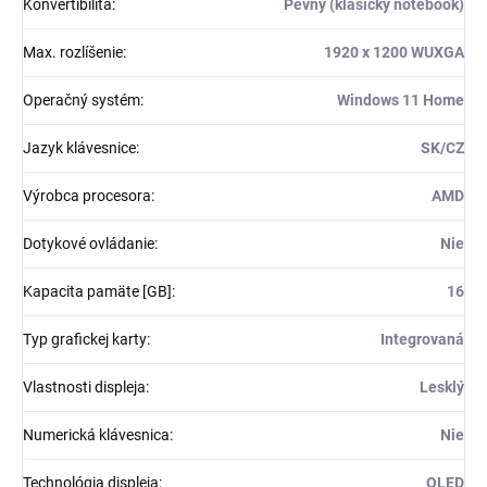
Konvertibilita
:
Pevný (klasický notebook)
Max. rozlíšenie
:
1920 x 1200 WUXGA
Operačný systém
:
Windows 11 Home
Jazyk klávesnice
:
SK/CZ
Výrobca procesora
:
AMD
Dotykové ovládanie
:
Nie
Kapacita pamäte [GB]
:
16
Typ grafickej karty
:
Integrovaná
Vlastnosti displeja
:
Lesklý
Numerická klávesnica
:
Nie
Technológia displeja
:
OLED