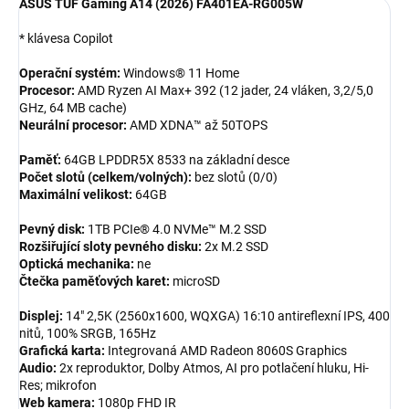
ASUS TUF Gaming A14 (2026) FA401EA-RG005W
* klávesa Copilot
Operační systém:
Windows® 11 Home
Procesor:
AMD Ryzen AI Max+ 392 (12 jader, 24 vláken, 3,2/5,0
GHz, 64 MB cache)
Neurální procesor:
AMD XDNA™ až 50TOPS
Paměť:
64GB LPDDR5X 8533 na základní desce
Počet slotů (celkem/volných):
bez slotů (0/0)
Maximální velikost:
64GB
Pevný disk:
1TB PCIe® 4.0 NVMe™ M.2 SSD
Rozšiřující sloty pevného disku:
2x M.2 SSD
Optická mechanika:
ne
Čtečka paměťových karet:
microSD
Displej:
14" 2,5K (2560x1600, WQXGA) 16:10 antireflexní IPS, 400
nitů, 100% SRGB, 165Hz
Grafická karta:
Integrovaná AMD Radeon 8060S Graphics
Audio:
2x reproduktor, Dolby Atmos, AI pro potlačení hluku, Hi-
Res; mikrofon
Web kamera:
1080p FHD IR