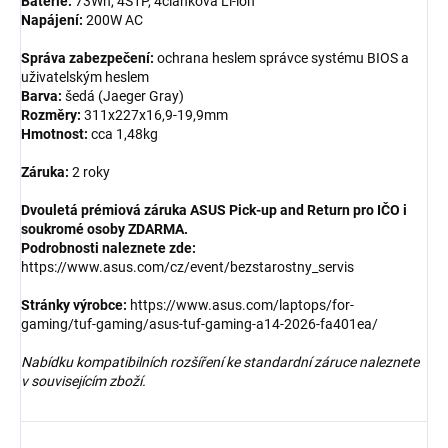
Baterie:
73Wh, 4S1P, 4článková Li-ion
Napájení:
200W AC
Správa zabezpečení:
ochrana heslem správce systému BIOS a
uživatelským heslem
Barva:
šedá (Jaeger Gray)
Rozměry:
311x227x16,9-19,9mm
Hmotnost:
cca 1,48kg
Záruka:
2 roky
Dvouletá prémiová záruka ASUS Pick-up and Return pro IČO i
soukromé osoby ZDARMA.
Podrobnosti naleznete zde:
https://www.asus.com/cz/event/bezstarostny_servis
Stránky výrobce:
https://www.asus.com/laptops/for-
gaming/tuf-gaming/asus-tuf-gaming-a14-2026-fa401ea/
Nabídku kompatibilních rozšíření ke standardní záruce naleznete
v souvisejícím zboží.