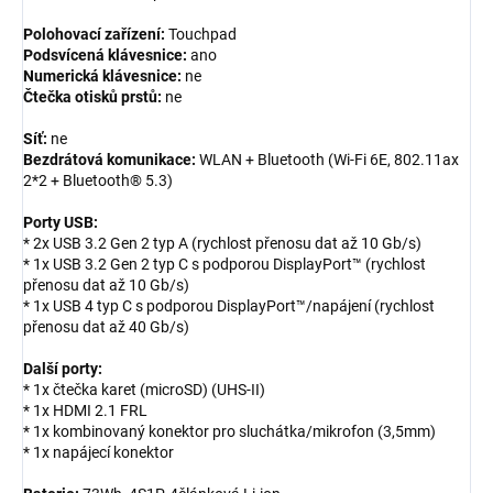
Polohovací zařízení:
Touchpad
Podsvícená klávesnice:
ano
Numerická klávesnice:
ne
Čtečka otisků prstů:
ne
Síť:
ne
Bezdrátová komunikace:
WLAN + Bluetooth (Wi-Fi 6E, 802.11ax
2*2 + Bluetooth® 5.3)
Porty USB:
* 2x USB 3.2 Gen 2 typ A (rychlost přenosu dat až 10 Gb/s)
* 1x USB 3.2 Gen 2 typ C s podporou DisplayPort™ (rychlost
přenosu dat až 10 Gb/s)
* 1x USB 4 typ C s podporou DisplayPort™/napájení (rychlost
přenosu dat až 40 Gb/s)
Další porty:
* 1x čtečka karet (microSD) (UHS-II)
* 1x HDMI 2.1 FRL
* 1x kombinovaný konektor pro sluchátka/mikrofon (3,5mm)
* 1x napájecí konektor