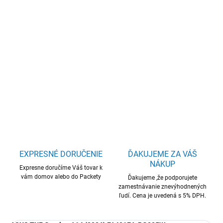
−
+
Pridať do košíka
ASUS TUF Gaming A14/FA401EA-RG005W/AIMAXPLUS-
392/14"/2560x1600/64GB/1TB/AMD int/W11H/Gray/2R
DETAILNÉ INFORMÁCIE
OPÝTAŤ SA
STRÁŽIŤ
EXPRESNÉ DORUČENIE
ĎAKUJEME ZA VÁŠ
NÁKUP
Expresne doručíme Váš tovar k
vám domov alebo do Packety
Ďakujeme ,že podporujete
zamestnávanie znevýhodnených
ľudí. Cena je uvedená s 5% DPH.