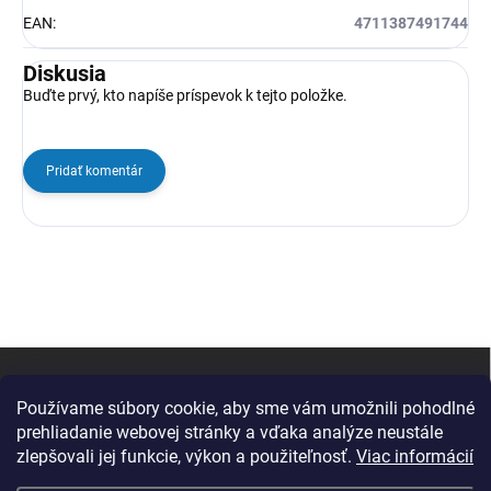
EAN
:
4711387491744
Diskusia
Buďte prvý, kto napíše príspevok k tejto položke.
Pridať komentár
Z
á
p
Používame súbory cookie, aby sme vám umožnili pohodlné
ä
prehliadanie webovej stránky a vďaka analýze neustále
t
zlepšovali jej funkcie, výkon a použiteľnosť.
Viac informácií
i