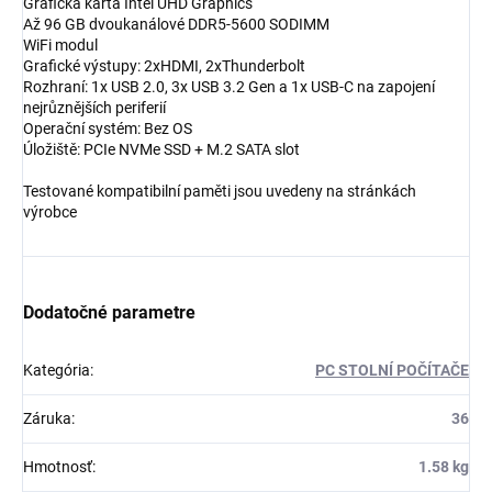
Grafická karta Intel UHD Graphics
Až 96 GB dvoukanálové DDR5-5600 SODIMM
WiFi modul
Grafické výstupy: 2xHDMI, 2xThunderbolt
Rozhraní: 1x USB 2.0, 3x USB 3.2 Gen a 1x USB-C na zapojení
nejrůznějších periferií
Operační systém: Bez OS
Úložiště: PCIe NVMe SSD + M.2 SATA slot
Testované kompatibilní paměti jsou uvedeny na stránkách
výrobce
Dodatočné parametre
Kategória
:
PC STOLNÍ POČÍTAČE
Záruka
:
36
Hmotnosť
:
1.58 kg