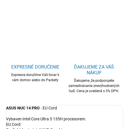
ASUS NUC 14 PRO Kit u5-135H/M.2+2,5 slot/0GD5/vPRO
DETAILNÉ INFORMÁCIE
OPÝTAŤ SA
STRÁŽIŤ
EXPRESNÉ DORUČENIE
ĎAKUJEME ZA VÁŠ
NÁKUP
Expresne doručíme Váš tovar k
vám domov alebo do Packety
Ďakujeme ,že podporujete
zamestnávanie znevýhodnených
ľudí. Cena je uvedená s 5% DPH.
ASUS NUC 14 PRO
- EU Cord
Vybaven Intel Core Ultra 5 135H procesorem.
EU Cord