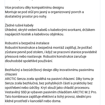
Více prostoru díky kompaktnímu designu
Montuje se pod stůl pro jasný a organizovaný povrch a
dostatečný prostor pro nohy.
Žádné rušivé kabely
Úhledné, skryté vedení kabelů s kabelovými svorkami, držákem
napájecích kostek a kabelovou objímkou.
Robustní a bezpečná instalace
Robustní konstrukce a bezpečná montáž zajišťují, že počítač
zůstane pevně pod stolem, i když se pracovní stanice pravidelně
přesouvá nebo nastavuje. Robustní konstrukce zaručuje
dlouhodobé spolehlivé používání.
Bezhlučný a bezúdržbový design díky inovativnímu pasivnímu
chlazení
ARCTIC Senza zcela spoléhá na pasivní chlazení. Díky tomu je
Senza zcela bezhlučná, bez pohyblivých částí a prakticky bez
opotřebení nebo údržby. Kryt slouží jako chladič procesoru.
Vestavěný SSD je vybaven pasivním chladičem ARCTIC M.2 Pro.
Tato kombinace zajišťuje efektivní a tichý provoz, ideální pro
klidné prostředí v kanceláři nebo doma.