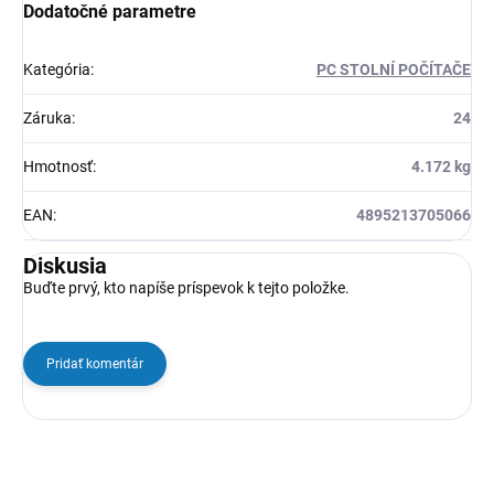
Dodatočné parametre
Kategória
:
PC STOLNÍ POČÍTAČE
Záruka
:
24
Hmotnosť
:
4.172 kg
EAN
:
4895213705066
Diskusia
Buďte prvý, kto napíše príspevok k tejto položke.
Pridať komentár