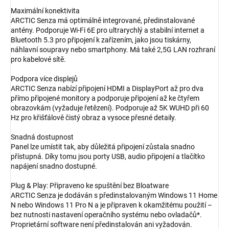
Maximální konektivita
ARCTIC Senza má optimálně integrované, předinstalované
antény. Podporuje Wi-Fi 6E pro ultrarychlý a stabilní internet a
Bluetooth 5.3 pro připojení k zařízením, jako jsou tiskárny,
náhlavní soupravy nebo smartphony. Má také 2,5G LAN rozhraní
pro kabelové sítě.
Podpora více displejů
ARCTIC Senza nabízí připojení HDMI a DisplayPort až pro dva
přímo připojené monitory a podporuje připojení až ke čtyřem
obrazovkám (vyžaduje řetězení). Podporuje až 5K WUHD při 60
Hz pro křišťálově čistý obraz a vysoce přesné detaily.
Snadná dostupnost
Panel lze umístit tak, aby důležitá připojení zůstala snadno
přístupná. Díky tomu jsou porty USB, audio připojení a tlačítko
napájení snadno dostupné.
Plug & Play: Připraveno ke spuštění bez Bloatware
ARCTIC Senza je dodáván s předinstalovaným Windows 11 Home
N nebo Windows 11 Pro N a je připraven k okamžitému použití –
bez nutnosti nastavení operačního systému nebo ovladačů*.
Proprietární software není předinstalován ani vyžadován.