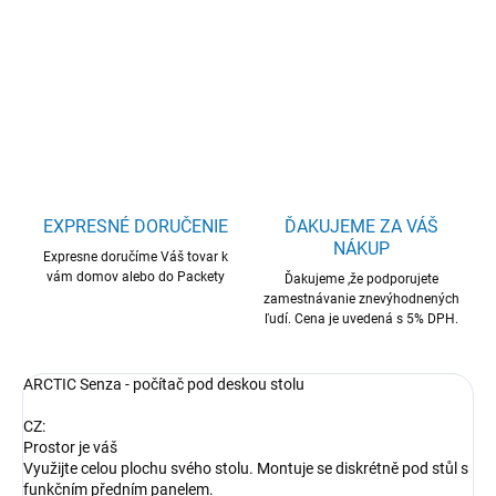
ARCTIC Senza 5700G - Passively cooled mini-PC
DETAILNÉ INFORMÁCIE
OPÝTAŤ SA
STRÁŽIŤ
EXPRESNÉ DORUČENIE
ĎAKUJEME ZA VÁŠ
NÁKUP
Expresne doručíme Váš tovar k
vám domov alebo do Packety
Ďakujeme ,že podporujete
zamestnávanie znevýhodnených
ľudí. Cena je uvedená s 5% DPH.
ARCTIC Senza - počítač pod deskou stolu
CZ:
Prostor je váš
Využijte celou plochu svého stolu. Montuje se diskrétně pod stůl s
funkčním předním panelem.