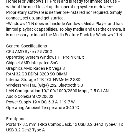
Home N or Windows 11 Pro N and is ready for immediate use –
without the need to set up the operating system or drivers*.
Proprietary software is neither pre-installed nor required. Simply
connect, set up, and get started.
*Windows 11 N does not include Windows Media Player and has
limited playback capabilities. To play media and use the camera, it
is necessary to install the Media Feature Pack for Windows 11 N.
General Specifications
CPU AMD Ryzen 7 5700G
Operating System Windows 11 Pro N 64Bit
Chipset AMD integrated SoC
Graphics AMD Raden RX Vega 8
RAM 32 GB DDR4-3200 SO-DIMM
Internal Storage 1TB TCL NVMe M.2 SSD
Wireless Wi-Fi 6E (Gig+) 2x2, Bluetooth 5.3
LAN Configuration 10/100/1000/2500 Mbps, 2.5 G LAN
Audio Conexant CX20632
Power Supply 19 V DC, 6.3 A, 119.7 W
Operating Ambient Temperature 0-40 °C
Frontpanel
Ports 1x 3.5 mm TRRS Combo Jack, 1x USB 3.2 Gen2 Type-C, 1x
USB 3.2 Gen2 Type-A