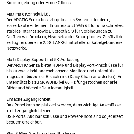
Büroumgebung oder Home-Offices.
Maximale Konnektivität
Der ARCTIC Senza besitzt optimal ins System integrierte,
vorverbaute Antennen. Er unterstützt WiFi 6E für ultraschnelles,
stabiles Internet sowie Bluetooth 5.3 für Verbindungen zu
Geräten wie Druckern, Headsets oder Smartphones. Zusätzlich
verfügt er über eine 2.5G LAN-Schnittstelle für kabelgebundene
Netzwerke.
Multi-Display-Support mit 5K-Auflösung
Der ARCTIC Senza bietet HDMI- und DisplayPort-Anschlüsse für
bis zu zwei direkt angeschlossene Monitore und unterstützt
insgesamt bis zu vier Bildschirme (Daisy-Chain erforderlich). Er
unterstützt bis zu 5K WUHD bei 60 Hz für gestochen scharfe
Bilder und höchste Detailgenauigkeit.
Einfache Zugänglichkeit
Das Panel kann so platziert werden, dass wichtige Anschlüsse
leicht zugänglich bleiben.
USB-Ports, Audioanschlüsse und Power-Knopf sind so jederzeit
bequem erreichbar.
Plug & Play: Startklar ohne Bloatware