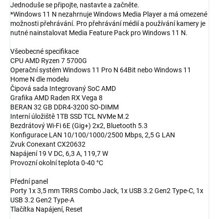
Jednoduše se připojte, nastavte a začněte.
*Windows 11 N nezahrnuje Windows Media Player a má omezené
možnosti přehrávání. Pro přehrávání médií a používání kamery je
nutné nainstalovat Media Feature Pack pro Windows 11 N.
Všeobecné specifikace
CPU AMD Ryzen 7 5700G
Operační systém Windows 11 Pro N 64Bit nebo Windows 11
Home N dle modelu
Čipová sada Integrovaný SoC AMD
Grafika AMD Raden RX Vega 8
BERAN 32 GB DDR4-3200 SO-DIMM
Interní úložiště 1TB SSD TCL NVMe M.2
Bezdrátový Wi-Fi 6E (Gig+) 2x2, Bluetooth 5.3
Konfigurace LAN 10/100/1000/2500 Mbps, 2,5 G LAN
Zvuk Conexant CX20632
Napájení 19 V DC, 6,3 A, 119,7 W
Provozní okolní teplota 0-40 °C
Přední panel
Porty 1x 3,5 mm TRRS Combo Jack, 1x USB 3.2 Gen2 Type-C, 1x
USB 3.2 Gen2 Type-A
Tlačítka Napájení, Reset