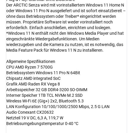
Der ARCTIC Senza wird mit vorinstalliertem Windows 11 Home N
oder Windows 11 Pro N ausgeliefert und ist sofort einsatzbereit –
ohne dass Betriebssystem oder Treiber* eingerichtet werden
müssen. Proprietäre Software ist weder vorinstalliert noch
erforderlich. Einfach anschließen, einrichten und loslegen.
*Windows 11 N enthält nicht den Windows Media Player und hat
eingeschränkte Wiedergabefunktionen. Um Medien
wiederzugeben und die Kamera zu nutzen, ist es notwendig, das
Media Feature Pack für Windows 11 N zu installieren.
Allgemeine Spezifikationen
CPU AMD Ryzen 7 5700G
Betriebssystem Windows 11 Pro N 64Bit
Chipsatz AMD integrated SoC
Grafik AMD Raden RX Vega 8
Arbeitsspeicher 32 GB DDR4-3200 SO-DIMM
Interner Speicher 1TB TCL NVMe M.2 SSD
Wireless Wi-Fi 6E (Gig+) 2x2, Bluetooth 5.3
LAN Konfiguration 10/100/1000/2500 Mbps, 2.5 G LAN
Audio Conexant CX20632
Netzteil 19 V DC, 6,3 A, 119,7 W
Betriebsumgebungstemperatur 0-40 °C