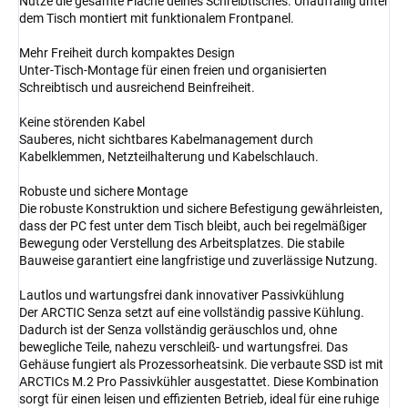
Nutze die gesamte Fläche deines Schreibtisches. Unauffällig unter
dem Tisch montiert mit funktionalem Frontpanel.
Mehr Freiheit durch kompaktes Design
Unter-Tisch-Montage für einen freien und organisierten
Schreibtisch und ausreichend Beinfreiheit.
Keine störenden Kabel
Sauberes, nicht sichtbares Kabelmanagement durch
Kabelklemmen, Netzteilhalterung und Kabelschlauch.
Robuste und sichere Montage
Die robuste Konstruktion und sichere Befestigung gewährleisten,
dass der PC fest unter dem Tisch bleibt, auch bei regelmäßiger
Bewegung oder Verstellung des Arbeitsplatzes. Die stabile
Bauweise garantiert eine langfristige und zuverlässige Nutzung.
Lautlos und wartungsfrei dank innovativer Passivkühlung
Der ARCTIC Senza setzt auf eine vollständig passive Kühlung.
Dadurch ist der Senza vollständig geräuschlos und, ohne
bewegliche Teile, nahezu verschleiß- und wartungsfrei. Das
Gehäuse fungiert als Prozessorheatsink. Die verbaute SSD ist mit
ARCTICs M.2 Pro Passivkühler ausgestattet. Diese Kombination
sorgt für einen leisen und effizienten Betrieb, ideal für eine ruhige