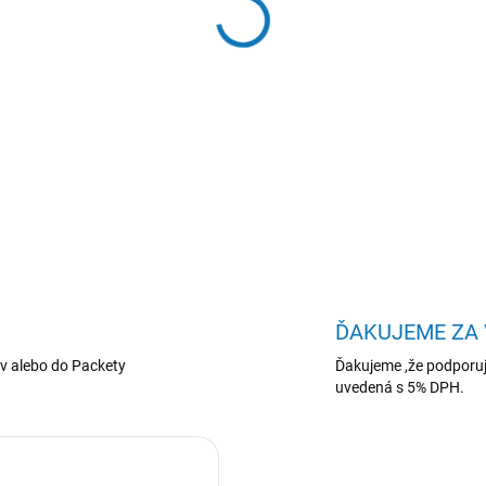
−
+
Apple iPad Air 13"/(M4) Wi-
Fi/13"/2732x2048/12GB/51
DETAILNÉ INFORMÁCIE
ĎAKUJEME ZA
v alebo do Packety
Ďakujeme ,že podporuj
uvedená s 5% DPH.