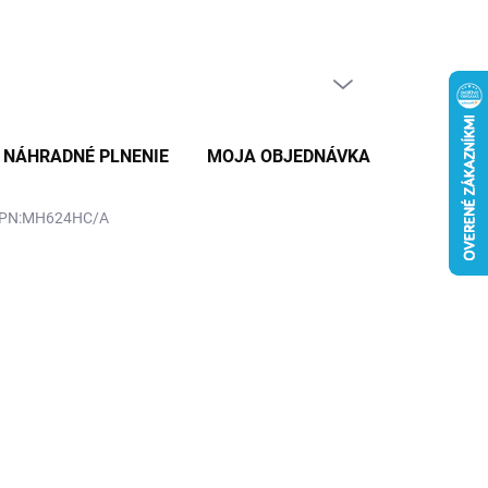
PRÁZDNY KOŠÍK
NÁKUPNÝ
KOŠÍK
NÁHRADNÉ PLNENIE
MOJA OBJEDNÁVKA
ZNAČKY
e/ PN:MH624HC/A