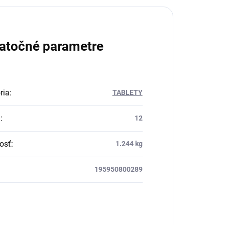
atočné parametre
ria
:
TABLETY
a
:
12
osť
:
1.244 kg
195950800289