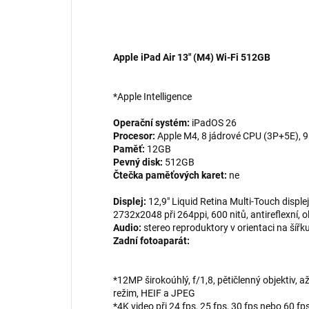
Apple iPad Air 13" (M4) Wi-Fi 512GB
*Apple Intelligence
Operační systém:
iPadOS 26
Procesor:
Apple M4, 8 jádrové CPU (3P+5E), 9
Paměť:
12GB
Pevný disk:
512GB
Čtečka paměťových karet:
ne
Displej:
12,9" Liquid Retina Multi-Touch disple
2732x2048 při 264ppi, 600 nitů, antireflexní,
Audio:
stereo reproduktory v orientaci na šířk
Zadní fotoaparát:
*12MP širokoúhlý, f/1,8, pětičlenný objektiv, 
režim, HEIF a JPEG
*4K video při 24 fps, 25 fps, 30 fps nebo 60 fp