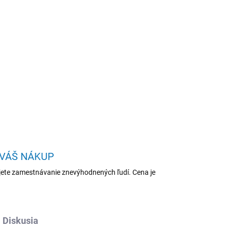
Pridať do košíka
2GB/iPadOS26/Purple
OPÝTAŤ SA
STRÁŽIŤ
 VÁŠ NÁKUP
ete zamestnávanie znevýhodnených ľudí. Cena je
Diskusia