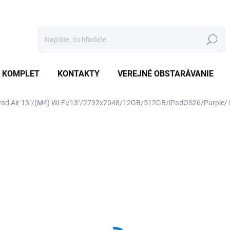
Hľadať
 KOMPLET
KONTAKTY
VEREJNÉ OBSTARÁVANIE
iPad Air 13"/(M4) Wi-Fi/13"/2732x2048/12GB/512GB/iPadOS26/Purpl
otenia
ZNAČKA:
APPLE
€1 416
€1 348,60 bez DPH
Jednotková
SKLADOM
(7 KS)
cena: