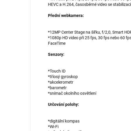
HEVC a H.264, časosběrné video se stabilizací
Přední webkamera:
*12MP Center Stage na šířku, f/2,0, Smart HD
*1080p HD video při 25 fps, 30 fps nebo 60 fps
FaceTime
Senzory:
*Touch ID
*tříosý gyroskop
*akcelerometr
*barometr
*snímač okolního osvětlení
Určování polohy:
*digitální kompas
*Wi-Fi