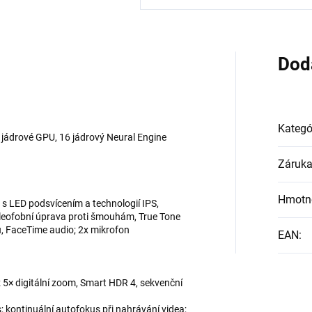
Dod
Kategó
 jádrové GPU, 16 jádrový Neural Engine
Záruk
Hmotn
j s LED podsvícením a technologií IPS,
 oleofobní úprava proti šmouhám, True Tone
u, FaceTime audio; 2x mikrofon
EAN
:
až 5× digitální zoom, Smart HDR 4, sekvenční
s; kontinuální autofokus při nahrávání videa;