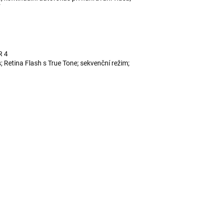
R 4
; Retina Flash s True Tone; sekvenční režim;