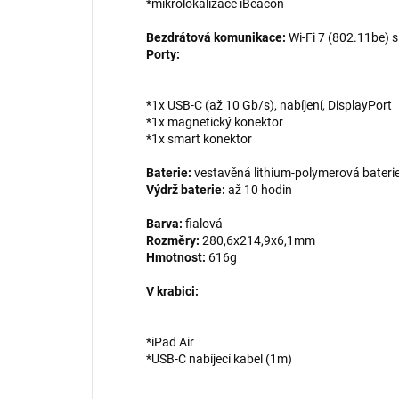
*mikrolokalizace iBeacon
Bezdrátová komunikace:
Wi-Fi 7 (802.11be) 
Porty:
*1x USB-C (až 10 Gb/s), nabíjení, DisplayPort
*1x magnetický konektor
*1x smart konektor
Baterie:
vestavěná lithium-polymerová bateri
Výdrž baterie:
až 10 hodin
Barva:
fialová
Rozměry:
280,6x214,9x6,1mm
Hmotnost:
616g
V krabici:
*iPad Air
*USB-C nabíjecí kabel (1m)