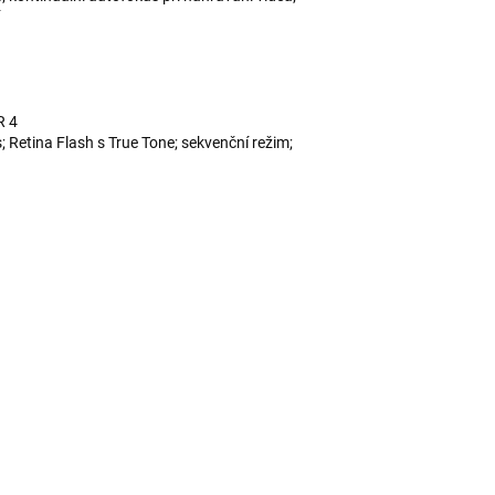
R 4
; Retina Flash s True Tone; sekvenční režim;