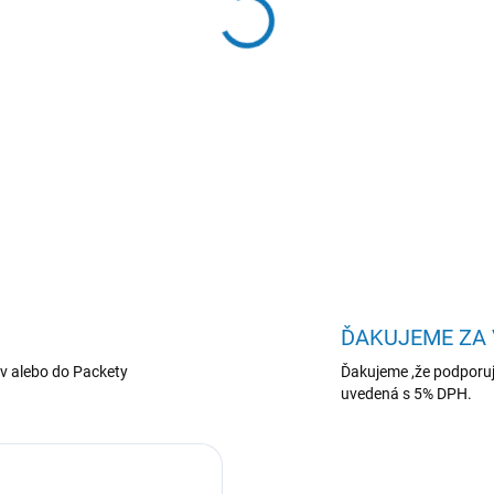
−
+
Apple iPad Air 11"/(M4) Wi-F
Cellular/11"/2360x1640/1
DETAILNÉ INFORMÁCIE
ĎAKUJEME ZA
v alebo do Packety
Ďakujeme ,že podporuj
uvedená s 5% DPH.