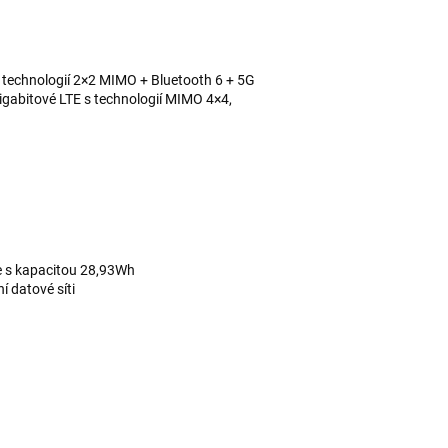
s technologií 2×2 MIMO + Bluetooth 6 + 5G
gabitové LTE s technologií MIMO 4×4,
e s kapacitou 28,93Wh
í datové síti