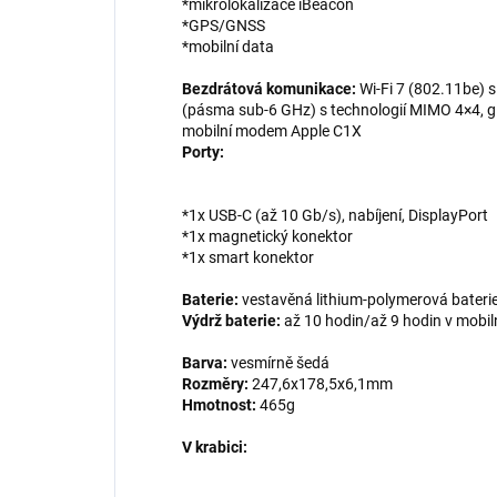
*mikrolokalizace iBeacon
*GPS/GNSS
*mobilní data
Bezdrátová komunikace:
Wi-Fi 7 (802.11be) 
(pásma sub-6 GHz) s technologií MIMO 4×4, gi
mobilní modem Apple C1X
Porty:
*1x USB-C (až 10 Gb/s), nabíjení, DisplayPort
*1x magnetický konektor
*1x smart konektor
Baterie:
vestavěná lithium-polymerová bateri
Výdrž baterie:
až 10 hodin/až 9 hodin v mobiln
Barva:
vesmírně šedá
Rozměry:
247,6x178,5x6,1mm
Hmotnost:
465g
V krabici: