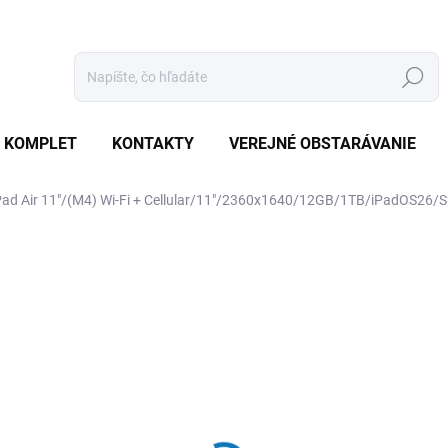
Hľadať
 KOMPLET
KONTAKTY
VEREJNÉ OBSTARÁVANIE
iPad Air 11"/(M4) Wi-Fi + Cellular/11"/2360x1640/12GB/1TB/iPadOS2
otenia
ZNAČKA:
APPLE
€1 729
€1 646,70 bez DPH
Jednotková
SKLADOM
(1 KS)
cena: