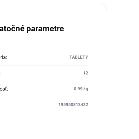
atočné parametre
ria
:
TABLETY
a
:
12
osť
:
0.99 kg
195950813432