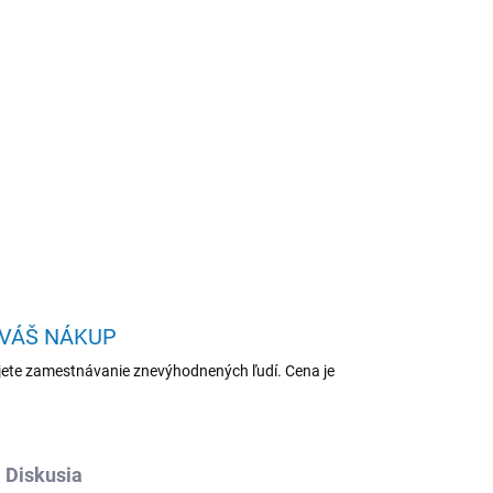
Pridať do košíka
i +
2GB/1TB/iPadOS26/Space Grey
OPÝTAŤ SA
STRÁŽIŤ
 VÁŠ NÁKUP
ete zamestnávanie znevýhodnených ľudí. Cena je
Diskusia