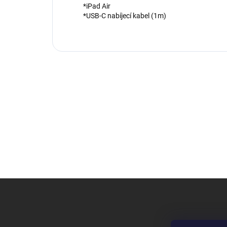
*iPad Air
*USB-C nabíjecí kabel (1m)
Z
á
p
ä