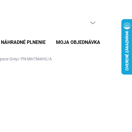
PRÁZDNY KOŠÍK
NÁKUPNÝ
KOŠÍK
NÁHRADNÉ PLNENIE
MOJA OBJEDNÁVKA
ZNAČKY
6/Space Grey/ PN:MH7M4HC/A