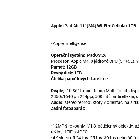
Apple iPad Air 11" (M4) Wi-Fi + Cellular
1TB
*Apple Intelligence
Operační systém:
iPadOS 26
Procesor:
Apple M4, 8 jádrové CPU (3P+5E), 9
Paměť:
12GB
Pevný disk:
1TB
Čtečka paměťových karet:
ne
Displej:
10,86" Liquid Retina Multi-Touch displ
2360x1640 při 264ppi, 500 nitů, antireflexní,
Audio:
stereo reproduktory v orientaci na šířk
Zadní fotoaparát:
*12MP širokoúhlý, f/1,8, pětičlenný objektiv, 
režim, HEIF a JPEG
*4K video při 24 fps, 25 fps, 30 fps nebo 60 fp