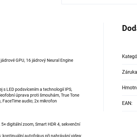
Dod
Kategó
 jádrové GPU, 16 jádrový Neural Engine
Záruk
Hmotn
ej s LED podsvícením a technologií IPS,
 oleofobní úprava proti šmouhám, True Tone
u, FaceTime audio; 2x mikrofon
EAN
:
až 5× digitální zoom, Smart HDR 4, sekvenční
s; kontinuální autofokus při nahrávání videa;