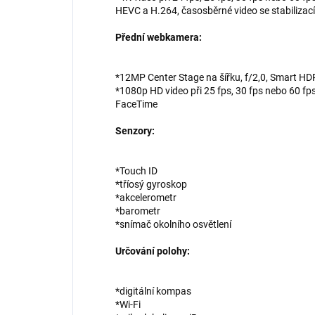
HEVC a H.264, časosběrné video se stabilizací
Přední webkamera:
*12MP Center Stage na šířku, f/2,0, Smart HD
*1080p HD video při 25 fps, 30 fps nebo 60 fps
FaceTime
Senzory:
*Touch ID
*tříosý gyroskop
*akcelerometr
*barometr
*snímač okolního osvětlení
Určování polohy:
*digitální kompas
*Wi-Fi