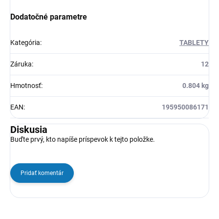
Dodatočné parametre
Kategória
:
TABLETY
Záruka
:
12
Hmotnosť
:
0.804 kg
EAN
:
195950086171
Diskusia
Buďte prvý, kto napíše príspevok k tejto položke.
Pridať komentár