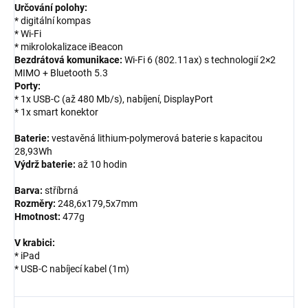
Určování polohy:
* digitální kompas
* Wi-Fi
* mikrolokalizace iBeacon
Bezdrátová komunikace:
Wi-Fi 6 (802.11ax) s technologií 2×2
MIMO + Bluetooth 5.3
Porty:
* 1x USB-C (až 480 Mb/s), nabíjení, DisplayPort
* 1x smart konektor
Baterie:
vestavěná lithium-polymerová baterie s kapacitou
28,93Wh
Výdrž baterie:
až 10 hodin
Barva:
stříbrná
Rozměry:
248,6x179,5x7mm
Hmotnost:
477g
V krabici:
* iPad
* USB-C nabíjecí kabel (1m)