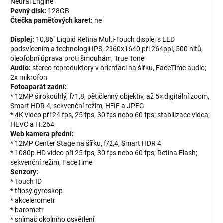
Neural Engine
Pevný disk:
128GB
Čtečka paměťových karet:
ne
Displej:
10,86" Liquid Retina Multi-Touch displej s LED
podsvícením a technologií IPS, 2360x1640 při 264ppi, 500 nitů,
oleofobní úprava proti šmouhám, True Tone
Audio:
stereo reproduktory v orientaci na šířku, FaceTime audio;
2x mikrofon
Fotoaparát zadní:
* 12MP širokoúhlý, f/1,8, pětičlenný objektiv, až 5× digitální zoom,
Smart HDR 4, sekvenční režim, HEIF a JPEG
* 4K video při 24 fps, 25 fps, 30 fps nebo 60 fps; stabilizace videa;
HEVC a H.264
Web kamera přední:
* 12MP Center Stage na šířku, f/2,4, Smart HDR 4
* 1080p HD video při 25 fps, 30 fps nebo 60 fps; Retina Flash;
sekvenční režim; FaceTime
Senzory:
* Touch ID
* tříosý gyroskop
* akcelerometr
* barometr
* snímač okolního osvětlení