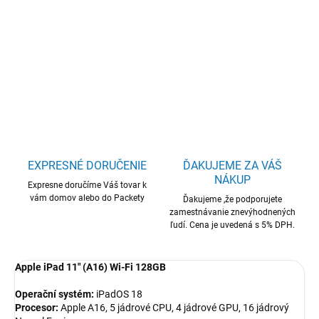
Apple iPad 11"/Wi-Fi/10,86"/2360x1640/128GB/iPadOS18/Silver
DETAILNÉ INFORMÁCIE
OPÝTAŤ SA
STRÁŽIŤ
EXPRESNÉ DORUČENIE
ĎAKUJEME ZA VÁŠ
NÁKUP
Expresne doručíme Váš tovar k
vám domov alebo do Packety
Ďakujeme ,že podporujete
zamestnávanie znevýhodnených
ľudí. Cena je uvedená s 5% DPH.
Apple iPad 11" (A16) Wi-Fi 128GB
Operační systém:
iPadOS 18
Procesor:
Apple A16, 5 jádrové CPU, 4 jádrové GPU, 16 jádrový