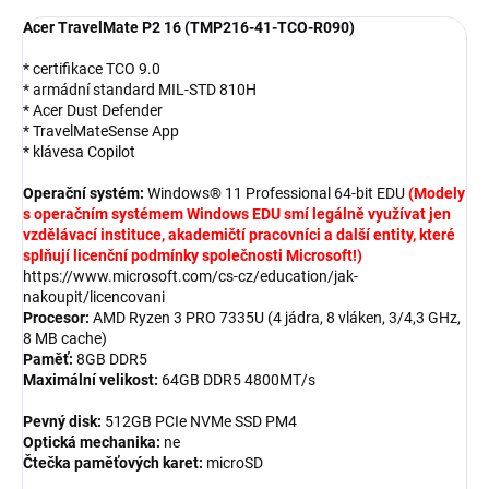
Acer TravelMate P2 16 (TMP216-41-TCO-R090)
* certifikace TCO 9.0
* armádní standard MIL-STD 810H
* Acer Dust Defender
* TravelMateSense App
* klávesa Copilot
Operační systém:
Windows® 11 Professional 64-bit EDU
(Modely
s operačním systémem Windows EDU smí legálně využívat jen
vzdělávací instituce, akademičtí pracovníci a další entity, které
splňují licenční podmínky společnosti Microsoft!)
https://www.microsoft.com/cs-cz/education/jak-
nakoupit/licencovani
Procesor:
AMD Ryzen 3 PRO 7335U (4 jádra, 8 vláken, 3/4,3 GHz,
8 MB cache)
Paměť:
8GB DDR5
Maximální velikost:
64GB DDR5 4800MT/s
Pevný disk:
512GB PCIe NVMe SSD PM4
Optická mechanika:
ne
Čtečka paměťových karet:
microSD