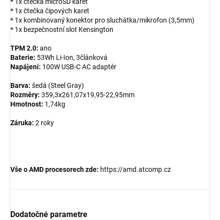
* 1x čtečka microSD karet
* 1x čtečka čipových karet
* 1x kombinovaný konektor pro sluchátka/mikrofon (3,5mm)
* 1x bezpečnostní slot Kensington
TPM 2.0:
ano
Baterie:
53Wh Li-Ion, 3článková
Napájení:
100W USB-C AC adaptér
Barva:
šedá (Steel Gray)
Rozměry:
359,3x261,07x19,95-22,95mm
Hmotnost:
1,74kg
Záruka:
2 roky
Vše o AMD procesorech zde:
https://amd.atcomp.cz
Dodatočné parametre