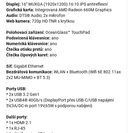
Displej:
16" WUXGA (1920x1200) 16:10 IPS antireflexní
Grafická karta:
Integrovaná AMD Radeon 660M Graphics
Audio:
DTS® Audio; 2x mikrofon
Web kamera:
720p HD TNR s krytkou
Polohovací zařízení:
OceanGlass™ TouchPad
Podsvícená klávesnice:
ano
Numerická klávesnice:
ano
Čtečka otisku prstů:
ano
Čtečka čipových karet:
ano
Síť:
Gigabit Ethernet
Bezdrátová komunikace:
WLAN + Bluetooth (Wifi 6E 802.11ax
2x2 MU-MIMO + BT 5.3)
Porty USB:
* 2x USB 3.2 Gen1
* 2x USB4® 40Gb/s (DisplayPort přes USB-C/USB napájení
5V,3A/DC-in port 19V,65W s podporou nabíjení)
Další porty:
* 1x HDMI 2.1
* 1x RJ-45