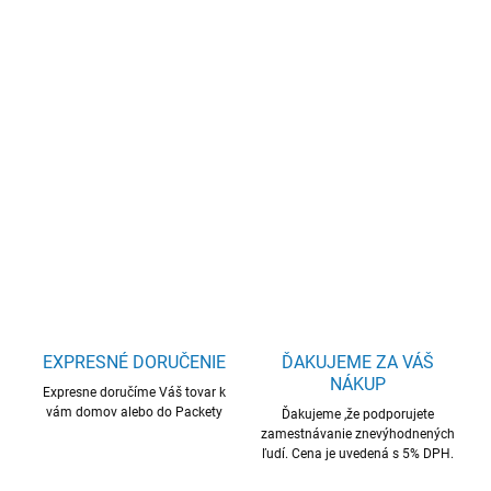
−
+
Pridať do košíka
Acer TravelMate P2 16/TMP216-41-TCO/R3PRO-
7335U/16"/WUXGA/8GB/512GB SSD/AMD int/W11P
EDU/Gray/2R
DETAILNÉ INFORMÁCIE
OPÝTAŤ SA
STRÁŽIŤ
EXPRESNÉ DORUČENIE
ĎAKUJEME ZA VÁŠ
NÁKUP
Expresne doručíme Váš tovar k
vám domov alebo do Packety
Ďakujeme ,že podporujete
zamestnávanie znevýhodnených
ľudí. Cena je uvedená s 5% DPH.