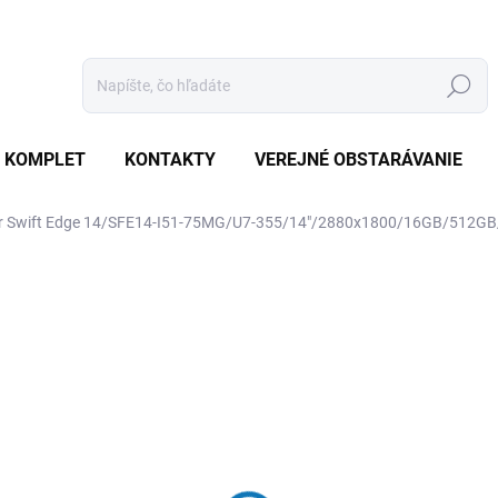
Hľadať
 KOMPLET
KONTAKTY
VEREJNÉ OBSTARÁVANIE
r Swift Edge 14/SFE14-I51-75MG/U7-355/14"/2880x1800/16GB/512GB/
otenia
ZNAČKA:
ACER
€1 333
€1 269,50 bez DPH
Jednotková
SKLADOM
(20 KS)
cena: