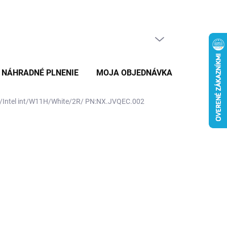
PRÁZDNY KOŠÍK
NÁKUPNÝ
KOŠÍK
NÁHRADNÉ PLNENIE
MOJA OBJEDNÁVKA
ZNAČKY
Intel int/W11H/White/2R/ PN:NX.JVQEC.002