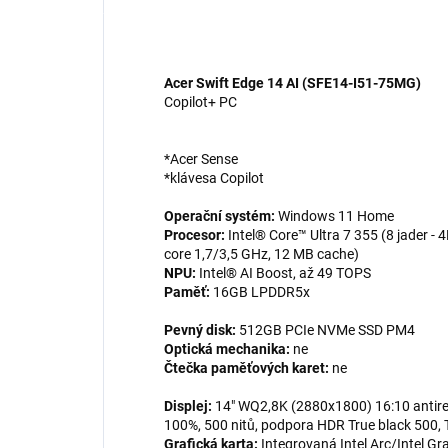
Acer Swift Edge 14 AI (SFE14-I51-75MG)
Copilot+ PC
*Acer Sense
*klávesa Copilot
Operační systém:
Windows 11 Home
Procesor:
Intel® Core™ Ultra 7 355 (8 jader - 
core 1,7/3,5 GHz, 12 MB cache)
NPU:
Intel® AI Boost, až 49 TOPS
Paměť:
16GB LPDDR5x
Pevný disk:
512GB PCIe NVMe SSD PM4
Optická mechanika:
ne
Čtečka paměťových karet:
ne
Displej:
14" WQ2,8K (2880x1800) 16:10 antir
100%, 500 nitů, podpora HDR True black 500,
Grafická karta:
Integrovaná Intel Arc/Intel Gr