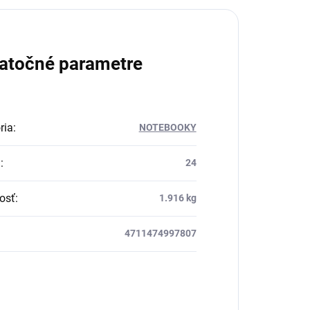
atočné parametre
ria
:
NOTEBOOKY
a
:
24
osť
:
1.916 kg
4711474997807