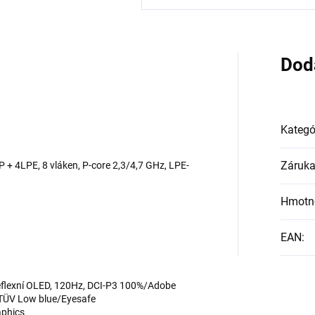
Dod
Kategó
Záruk
4P + 4LPE, 8 vláken, P-core 2,3/4,7 GHz, LPE-
Hmotn
EAN
:
eflexní OLED, 120Hz, DCI-P3 100%/Adobe
 TÜV Low blue/Eyesafe
aphics