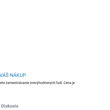
Pridať do košíka
51-75MG/U7-
12GB/Intel int/W11H/White/2R
OPÝTAŤ SA
STRÁŽIŤ
 VÁŠ NÁKUP
ete zamestnávanie znevýhodnených ľudí. Cena je
Diskusia