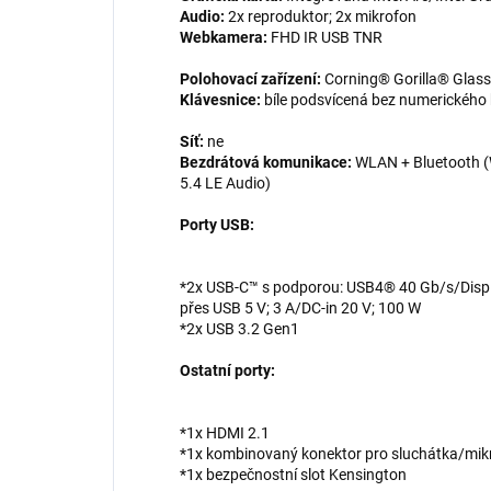
Audio:
2x reproduktor; 2x mikrofon
Webkamera:
FHD IR USB TNR
Polohovací zařízení:
Corning® Gorilla® Glas
Klávesnice:
bíle podsvícená bez numerického
Síť:
ne
Bezdrátová komunikace:
WLAN + Bluetooth (W
5.4 LE Audio)
Porty USB:
*2x USB-C™ s podporou: USB4® 40 Gb/s/Displ
přes USB 5 V; 3 A/DC-in 20 V; 100 W
*2x USB 3.2 Gen1
Ostatní porty:
*1x HDMI 2.1
*1x kombinovaný konektor pro sluchátka/mi
*1x bezpečnostní slot Kensington