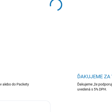
−
+
Acer Swift Edge 14/SFE14-I
355/14"/2880x1800/16GB/5
DETAILNÉ INFORMÁCIE
ĎAKUJEME ZA
v alebo do Packety
Ďakujeme ,že podporuj
uvedená s 5% DPH.