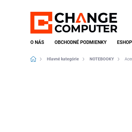
Prejsť
na
obsah
O NÁS
OBCHODNÉ PODMIENKY
ESHOP
Domov
Hlavné kategórie
NOTEBOOKY
Ace
Neohodnotené
Podrobnosti hodn