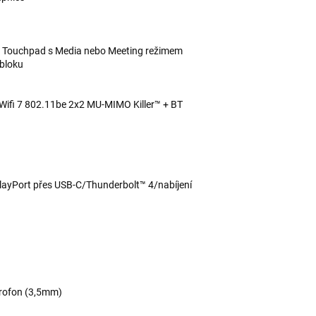
s Touchpad s Media nebo Meeting režimem
 bloku
ifi 7 802.11be 2x2 MU-MIMO Killer™ + BT
ayPort přes USB-C/Thunderbolt™ 4/nabíjení
krofon (3,5mm)