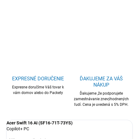
Acer Swift 16 AI/SF16-71T-73YS/UX7-
358H/16"/2880x1800/T/32GB/1TB/Intel int/W11H/Gray/2R
DETAILNÉ INFORMÁCIE
OPÝTAŤ SA
STRÁŽIŤ
EXPRESNÉ DORUČENIE
ĎAKUJEME ZA VÁŠ
NÁKUP
Expresne doručíme Váš tovar k
vám domov alebo do Packety
Ďakujeme ,že podporujete
zamestnávanie znevýhodnených
ľudí. Cena je uvedená s 5% DPH.
Acer Swift 16 AI (SF16-71T-73YS)
Copilot+ PC