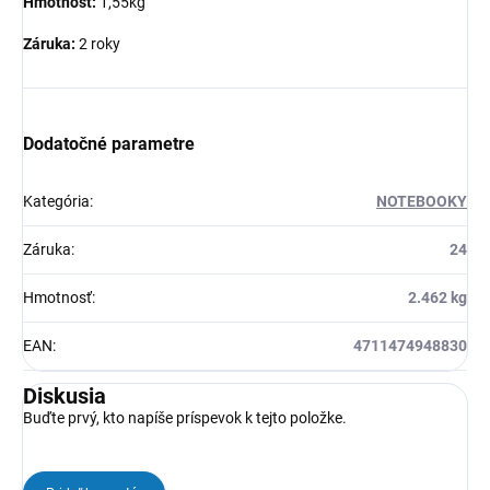
Hmotnost:
1,55kg
Záruka:
2 roky
Dodatočné parametre
Kategória
:
NOTEBOOKY
Záruka
:
24
Hmotnosť
:
2.462 kg
EAN
:
4711474948830
Diskusia
Buďte prvý, kto napíše príspevok k tejto položke.