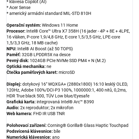
* klávesa Copilot (AI)
* Acer Sense
* americký armádní standard MIL-STD 810H
Operační systém:
Windows 11 Home
Procesor:
Intel® Core™ Ultra X7 358H (16 jader - 4P + 8E + 4LPE,
16 vláken, P-core 1,9/4,8 GHz, E-core 1,5/3,5 GHz, LPE-core
1,5/3,3 GHz, 18 MB cache)
NPU:
Intel® AI Boost (až 50 TOPS)
Paměť:
32GB LPDDR5X na desce
Pevný disk:
1024GB PCIe NVMe SSD PM4 + N (M.2)
Optická mechanika:
ne
Čtečka paměťových karet:
microSD
Displej:
dotykový 16" WQXGA+ (2880x1800) 16:10 lesklý OLED,
120Hz, Adobe 100%/DCI-P3 100%, 1000000:1, 400 nitů, 0,2ms,
HDR True black 500, TÜV Low blue/Eyesafe
Grafická karta:
integrovaná Intel® Arc™ B390
Audio:
2x reproduktor; 2x mikrofon
Web kamera:
FHD IR USB TNR
Polohovací zařízení:
Corning® Gorilla® Glass Haptic Touchpad
Podsvícená klávesnice:
bíle
Numerická klávesnice:
ano