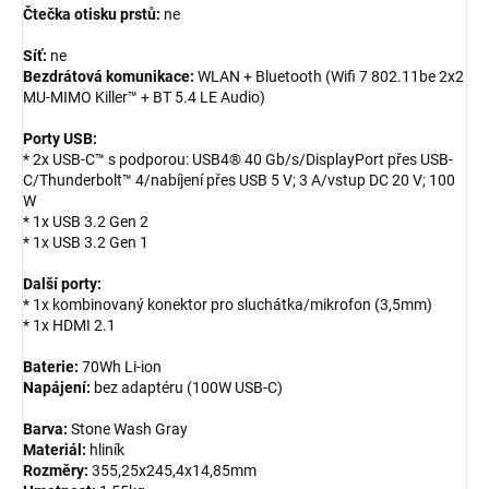
Čtečka otisku prstů:
ne
Síť:
ne
Bezdrátová komunikace:
WLAN + Bluetooth (Wifi 7 802.11be 2x2
MU-MIMO Killer™ + BT 5.4 LE Audio)
Porty USB:
* 2x USB-C™ s podporou: USB4® 40 Gb/s/DisplayPort přes USB-
C/Thunderbolt™ 4/nabíjení přes USB 5 V; 3 A/vstup DC 20 V; 100
W
* 1x USB 3.2 Gen 2
* 1x USB 3.2 Gen 1
Další porty:
* 1x kombinovaný konektor pro sluchátka/mikrofon (3,5mm)
* 1x HDMI 2.1
Baterie:
70Wh Li-ion
Napájení:
bez adaptéru (100W USB-C)
Barva:
Stone Wash Gray
Materiál:
hliník
Rozměry:
355,25x245,4x14,85mm