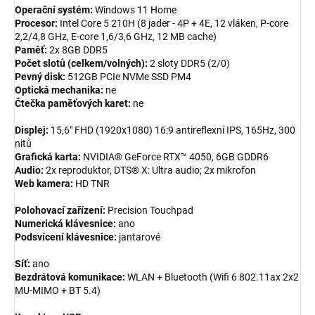
Operační systém:
Windows 11 Home
Procesor:
Intel Core 5 210H (8 jader - 4P + 4E, 12 vláken, P-core
2,2/4,8 GHz, E-core 1,6/3,6 GHz, 12 MB cache)
Paměť:
2x 8GB DDR5
Počet slotů (celkem/volných):
2 sloty DDR5 (2/0)
Pevný disk:
512GB PCIe NVMe SSD PM4
Optická mechanika:
ne
Čtečka paměťových karet:
ne
Displej:
15,6" FHD (1920x1080) 16:9 antireflexní IPS, 165Hz, 300
nitů
Grafická karta:
NVIDIA® GeForce RTX™ 4050, 6GB GDDR6
Audio:
2x reproduktor, DTS® X: Ultra audio; 2x mikrofon
Web kamera:
HD TNR
Polohovací zařízení:
Precision Touchpad
Numerická klávesnice:
ano
Podsvícení klávesnice:
jantarové
Síť:
ano
Bezdrátová komunikace:
WLAN + Bluetooth (Wifi 6 802.11ax 2x2
MU-MIMO + BT 5.4)