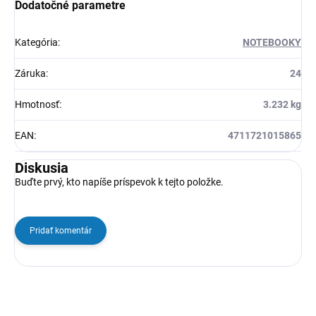
Dodatočné parametre
Kategória
:
NOTEBOOKY
Záruka
:
24
Hmotnosť
:
3.232 kg
EAN
:
4711721015865
Diskusia
Buďte prvý, kto napíše príspevok k tejto položke.
Pridať komentár