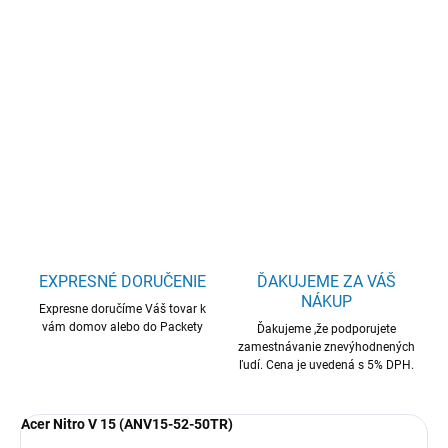
Acer Nitro V 15/ANV15-52-50TR/5-
210H/15,6"/FHD/16GB/512GB/RTX 4050/W11H/Black/2R
DETAILNÉ INFORMÁCIE
OPÝTAŤ SA
STRÁŽIŤ
EXPRESNÉ DORUČENIE
ĎAKUJEME ZA VÁŠ
NÁKUP
Expresne doručíme Váš tovar k
vám domov alebo do Packety
Ďakujeme ,že podporujete
zamestnávanie znevýhodnených
ľudí. Cena je uvedená s 5% DPH.
Acer Nitro V 15 (ANV15-52-50TR)