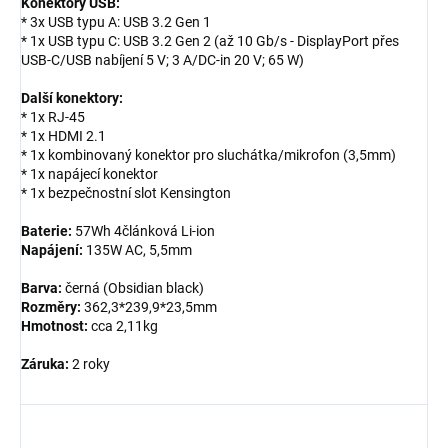
Konektory USB:
* 3x USB typu A: USB 3.2 Gen 1
* 1x USB typu C: USB 3.2 Gen 2 (až 10 Gb/s - DisplayPort přes
USB-C/USB nabíjení 5 V; 3 A/DC-in 20 V; 65 W)
Další konektory:
* 1x RJ-45
* 1x HDMI 2.1
* 1x kombinovaný konektor pro sluchátka/mikrofon (3,5mm)
* 1x napájecí konektor
* 1x bezpečnostní slot Kensington
Baterie:
57Wh 4článková Li-ion
Napájení:
135W AC, 5,5mm
Barva:
černá (Obsidian black)
Rozměry:
362,3*239,9*23,5mm
Hmotnost:
cca 2,11kg
Záruka:
2 roky