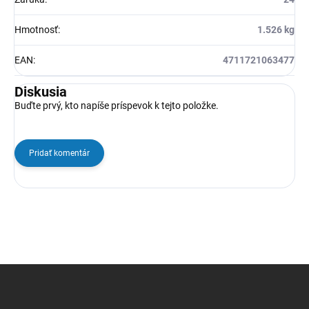
Hmotnosť
:
1.526 kg
EAN
:
4711721063477
Diskusia
Buďte prvý, kto napíše príspevok k tejto položke.
Pridať komentár
Z
á
p