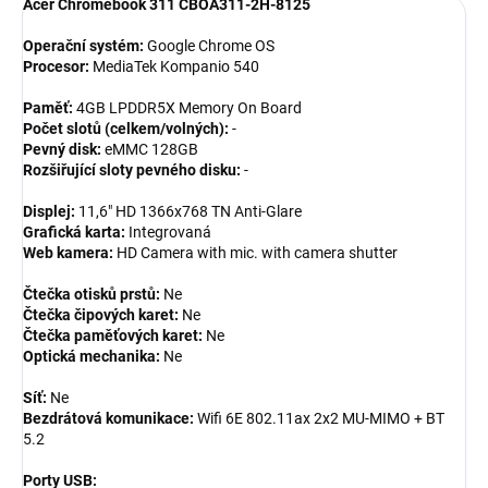
Acer Chromebook 311 CBOA311-2H-8125
Operační systém:
Google Chrome OS
Procesor:
MediaTek Kompanio 540
Paměť:
4GB LPDDR5X Memory On Board
Počet slotů (celkem/volných):
-
Pevný disk:
eMMC 128GB
Rozšiřující sloty pevného disku:
-
Displej:
11,6" HD 1366x768 TN Anti-Glare
Grafická karta:
Integrovaná
Web kamera:
HD Camera with mic. with camera shutter
Čtečka otisků prstů:
Ne
Čtečka čipových karet:
Ne
Čtečka paměťových karet:
Ne
Optická mechanika:
Ne
Síť:
Ne
Bezdrátová komunikace:
Wifi 6E 802.11ax 2x2 MU-MIMO + BT
5.2
Porty USB: