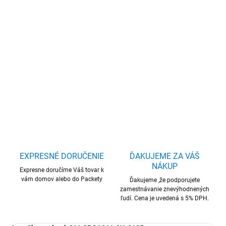
−
+
Pridať do košíka
Acer Chromebook 311/CBOA311-2H-8125/MTK-
540/11,6"/1366x768/4GB/128GB/Mali G57/Chrome/Black/2R
DETAILNÉ INFORMÁCIE
OPÝTAŤ SA
STRÁŽIŤ
EXPRESNÉ DORUČENIE
ĎAKUJEME ZA VÁŠ
NÁKUP
Expresne doručíme Váš tovar k
vám domov alebo do Packety
Ďakujeme ,že podporujete
zamestnávanie znevýhodnených
ľudí. Cena je uvedená s 5% DPH.