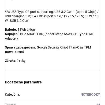
*2x USB Type-C™ port supporting: USB 3.2 Gen 1 (up to 5 Gbps) /
USB charging 5 V; 3 A / DC-in port 5 / 9 / 12 / 15 / 20 V; 36 W / 45
W - USB 3.2 Gen1
Baterie:
33Wh Li-Ion
Napájení:
BEZ ADAPTÉRU, (doporučeno 65W USB Type-C AC
Adapter)
Správa zabezpečení:
Google Security Chipt Titan-C as TPM
Barva:
Černá
Záruka
: 2 roky
Dodatočné parametre
Kategória
:
NOTEBOOKY
Záruka
:
24