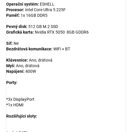
Operační systém:
ESHELL
Procesor:
Intel Core Ultra 5 225F
Paměť:
1x 16GB DDR5
Pevný disk:
512 GB M.2 SSD
Grafická karta:
Nvidia RTX 5050 8GB GDDR6
Síť:
Ne
Bezdrátová komunikace:
WiFi + BT
Klávesnice:
Ano, drátová
Myš:
Ano, drátová
Napájení:
400W
Porty:
*3x DisplayPort
*1x HDMI
Rozšiřující sloty: