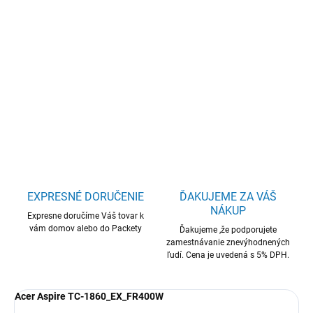
Acer Aspire/TC-1860_EX_FR400W/Tower/U5-
225F/16GB/512GB/RTX 5050/bez OS/2R
DETAILNÉ INFORMÁCIE
OPÝTAŤ SA
STRÁŽIŤ
EXPRESNÉ DORUČENIE
ĎAKUJEME ZA VÁŠ
NÁKUP
Expresne doručíme Váš tovar k
vám domov alebo do Packety
Ďakujeme ,že podporujete
zamestnávanie znevýhodnených
ľudí. Cena je uvedená s 5% DPH.
Acer Aspire TC-1860_EX_FR400W