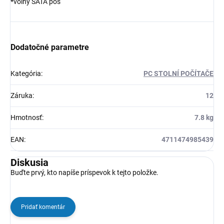
*volný SATA pos
Dodatočné parametre
Kategória
:
PC STOLNÍ POČÍTAČE
Záruka
:
12
Hmotnosť
:
7.8 kg
EAN
:
4711474985439
Diskusia
Buďte prvý, kto napíše príspevok k tejto položke.
Pridať komentár