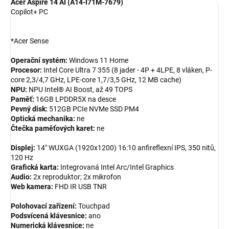
Acer Aspire 14 AI (A14-I71M-7679)
Copilot+ PC
*Acer Sense
Operační systém:
Windows 11 Home
Procesor:
Intel Core Ultra 7 355 (8 jader - 4P + 4LPE, 8 vláken, P-
core 2,3/4,7 GHz, LPE-core 1,7/3,5 GHz, 12 MB cache)
NPU:
NPU Intel® AI Boost, až 49 TOPS
Paměť:
16GB LPDDR5X na desce
Pevný disk:
512GB PCIe NVMe SSD PM4
Optická mechanika:
ne
Čtečka paměťových karet:
ne
Displej:
14" WUXGA (1920x1200) 16:10 anfireflexní IPS, 350 nitů,
120 Hz
Grafická karta:
Integrovaná Intel Arc/Intel Graphics
Audio:
2x reproduktor; 2x mikrofon
Web kamera:
FHD IR USB TNR
Polohovací zařízení:
Touchpad
Podsvícená klávesnice:
ano
Numerická klávesnice:
ne