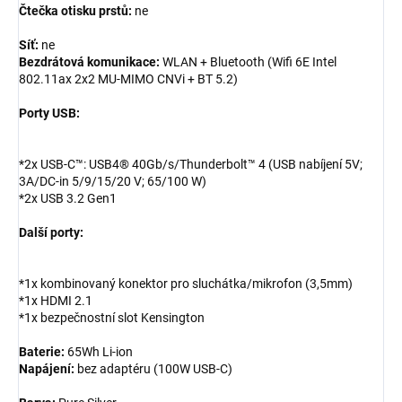
Čtečka otisku prstů:
ne
Síť:
ne
Bezdrátová komunikace:
WLAN + Bluetooth (Wifi 6E Intel
802.11ax 2x2 MU-MIMO CNVi + BT 5.2)
Porty USB:
*2x USB-C™: USB4® 40Gb/s/Thunderbolt™ 4 (USB nabíjení 5V;
3A/DC-in 5/9/15/20 V; 65/100 W)
*2x USB 3.2 Gen1
Další porty:
*1x kombinovaný konektor pro sluchátka/mikrofon (3,5mm)
*1x HDMI 2.1
*1x bezpečnostní slot Kensington
Baterie:
65Wh Li-ion
Napájení:
bez adaptéru (100W USB-C)