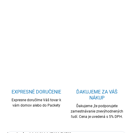
−
+
Pridať do košíka
Acer Aspire 14 AI/A14-I71M-7679/U7-
355/14"/WUXGA/16GB/512GB/Intel int/W11H/Silver/2R
DETAILNÉ INFORMÁCIE
OPÝTAŤ SA
STRÁŽIŤ
EXPRESNÉ DORUČENIE
ĎAKUJEME ZA VÁŠ
NÁKUP
Expresne doručíme Váš tovar k
vám domov alebo do Packety
Ďakujeme ,že podporujete
zamestnávanie znevýhodnených
ľudí. Cena je uvedená s 5% DPH.