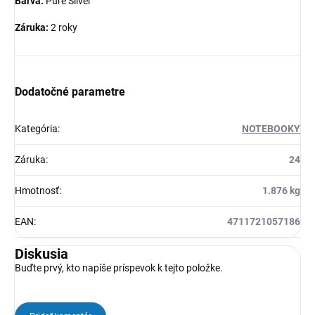
Barva:
Pure Silver
Záruka:
2 roky
Dodatočné parametre
Kategória
:
NOTEBOOKY
Záruka
:
24
Hmotnosť
:
1.876 kg
EAN
:
4711721057186
Diskusia
Buďte prvý, kto napíše príspevok k tejto položke.