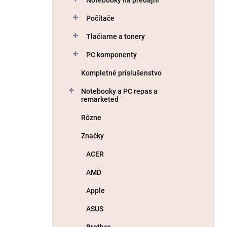
Počítače
Tlačiarne a tonery
PC komponenty
Kompletné príslušenstvo
Notebooky a PC repas a
remarketed
Rôzne
Značky
ACER
AMD
Apple
ASUS
Brother