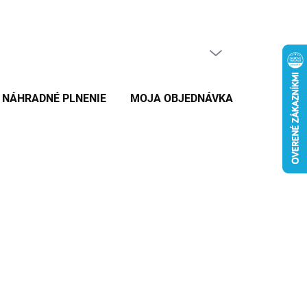
PRÁZDNY KOŠÍK
NÁKUPNÝ
KOŠÍK
NÁHRADNÉ PLNENIE
MOJA OBJEDNÁVKA
ZNAČKY