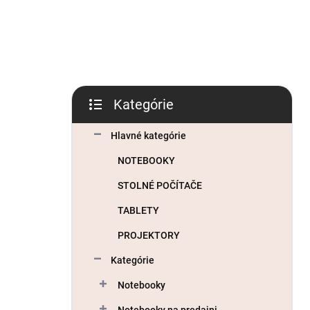
l
Kategórie
Preskočiť
kategórie
Hlavné kategórie
NOTEBOOKY
STOLNÉ POČÍTAČE
TABLETY
PROJEKTORY
Kategórie
Notebooky
Notebooky na predajni