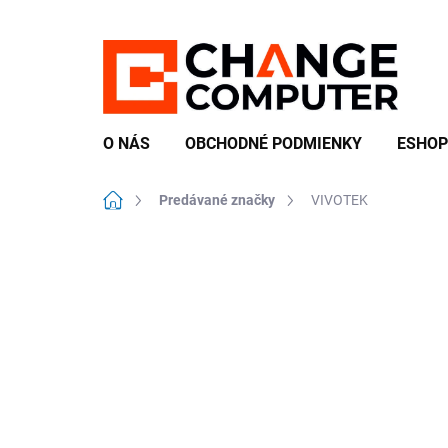
Prejsť
na
obsah
O NÁS
OBCHODNÉ PODMIENKY
ESHOP
Domov
Predávané značky
VIVOTEK
B
o
č
n
ý
p
a
n
e