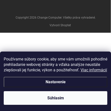
e
Copyright 2026
Change Computer
. Všetky práva vyhradené.
Vytvoril Shoptet
Používame súbory cookie, aby sme vám umožnili pohodlné
prehliadanie webovej stránky a vďaka analýze neustále
zlepšovali jej funkcie, výkon a použiteľnosť.
Viac informácií
Nastavenie
Súhlasím