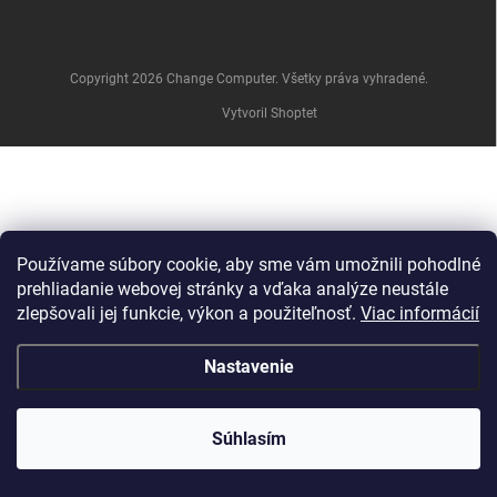
e
Copyright 2026
Change Computer
. Všetky práva vyhradené.
Vytvoril Shoptet
Používame súbory cookie, aby sme vám umožnili pohodlné
prehliadanie webovej stránky a vďaka analýze neustále
zlepšovali jej funkcie, výkon a použiteľnosť.
Viac informácií
Nastavenie
Súhlasím