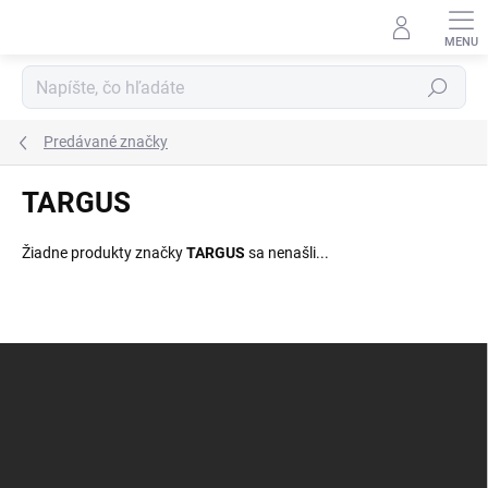
Prejsť
na
obsah
Hľadať
Predávané značky
TARGUS
Žiadne produkty značky
TARGUS
sa nenašli...
Z
á
p
ä
t
i