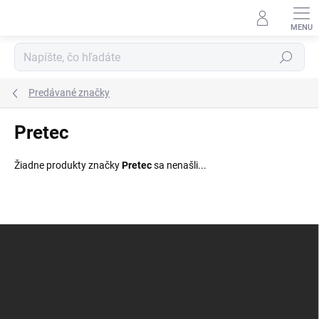
Prejsť
na
obsah
Hľadať
Predávané značky
Pretec
Žiadne produkty značky
Pretec
sa nenašli...
Z
á
p
ä
t
i