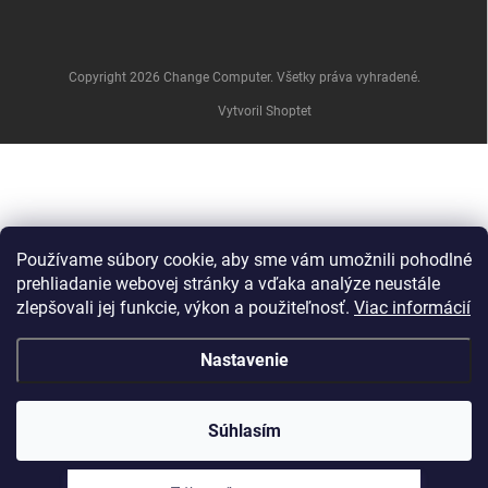
e
Copyright 2026
Change Computer
. Všetky práva vyhradené.
Vytvoril Shoptet
Používame súbory cookie, aby sme vám umožnili pohodlné
prehliadanie webovej stránky a vďaka analýze neustále
zlepšovali jej funkcie, výkon a použiteľnosť.
Viac informácií
Nastavenie
Súhlasím