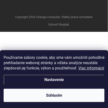
e
Copyright 2026
Change Computer
. Všetky práva vyhradené.
Vytvoril Shoptet
Používame súbory cookie, aby sme vám umožnili pohodlné
prehliadanie webovej stránky a vďaka analýze neustále
zlepšovali jej funkcie, výkon a použiteľnosť.
Viac informácií
Nastavenie
Súhlasím