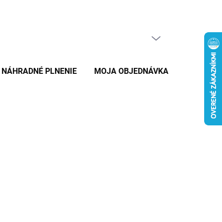
PRÁZDNY KOŠÍK
NÁKUPNÝ
KOŠÍK
NÁHRADNÉ PLNENIE
MOJA OBJEDNÁVKA
ZNAČKY