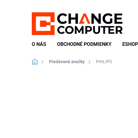
Prejsť
na
obsah
O NÁS
OBCHODNÉ PODMIENKY
ESHOP
Domov
Predávané značky
PHILIPS
B
o
č
n
ý
p
a
n
e