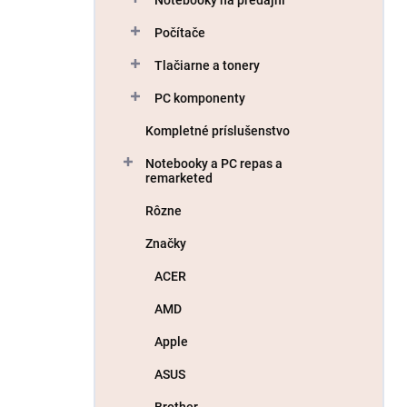
Počítače
Tlačiarne a tonery
PC komponenty
Kompletné príslušenstvo
Notebooky a PC repas a
remarketed
Rôzne
Značky
ACER
AMD
Apple
ASUS
Brother