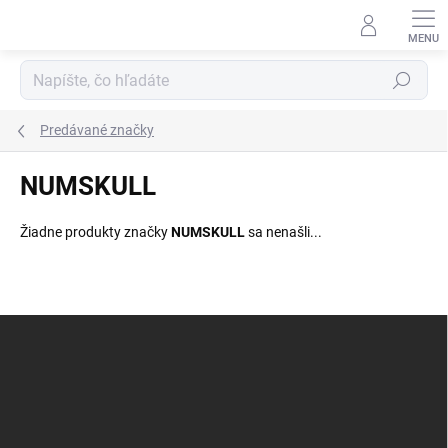
Prejsť
na
obsah
Hľadať
Predávané značky
NUMSKULL
Žiadne produkty značky
NUMSKULL
sa nenašli...
Z
á
p
ä
t
i