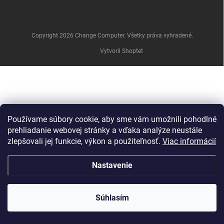
e
Copyright 2026
Change Computer
. Všetky práva vyhradené.
Vytvoril Shoptet
Používame súbory cookie, aby sme vám umožnili pohodlné
prehliadanie webovej stránky a vďaka analýze neustále
zlepšovali jej funkcie, výkon a použiteľnosť.
Viac informácií
Nastavenie
Súhlasím