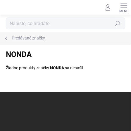
Prejsť
na
obsah
Hľadať
Predávané značky
NONDA
Žiadne produkty značky
NONDA
sa nenašli...
Z
á
p
ä
t
i