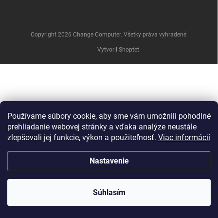
e
Copyright 2026
Change Computer
. Všetky práva vyhradené.
Vytvoril Shoptet
Používame súbory cookie, aby sme vám umožnili pohodlné
prehliadanie webovej stránky a vďaka analýze neustále
zlepšovali jej funkcie, výkon a použiteľnosť.
Viac informácií
Nastavenie
Súhlasím