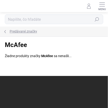
Prejsť
na
obsah
Hľadať
Predávané značky
McAfee
Žiadne produkty značky
McAfee
sa nenašli...
Z
á
p
ä
t
i