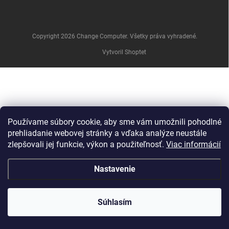
e
Copyright 2026
Change Computer
. Všetky práva vyhradené.
Vytvoril Shoptet
Používame súbory cookie, aby sme vám umožnili pohodlné
prehliadanie webovej stránky a vďaka analýze neustále
zlepšovali jej funkcie, výkon a použiteľnosť.
Viac informácií
Nastavenie
Súhlasím