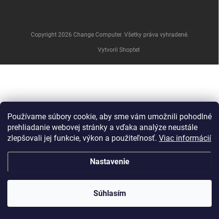
e
Copyright 2026
Change Computer
. Všetky práva vyhradené.
Vytvoril Shoptet
Používame súbory cookie, aby sme vám umožnili pohodlné
prehliadanie webovej stránky a vďaka analýze neustále
zlepšovali jej funkcie, výkon a použiteľnosť.
Viac informácií
Nastavenie
Súhlasím