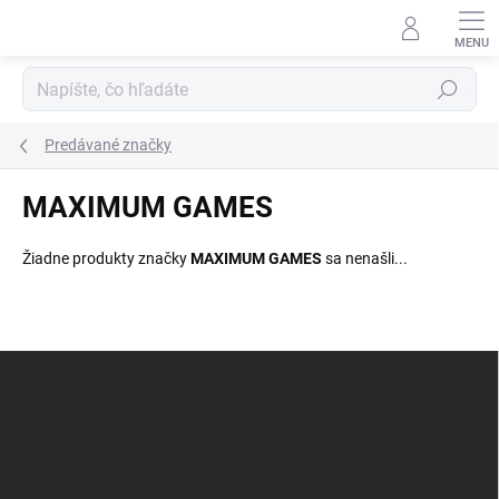
Prejsť
na
obsah
Hľadať
Predávané značky
MAXIMUM GAMES
Žiadne produkty značky
MAXIMUM GAMES
sa nenašli...
Z
á
p
ä
t
i