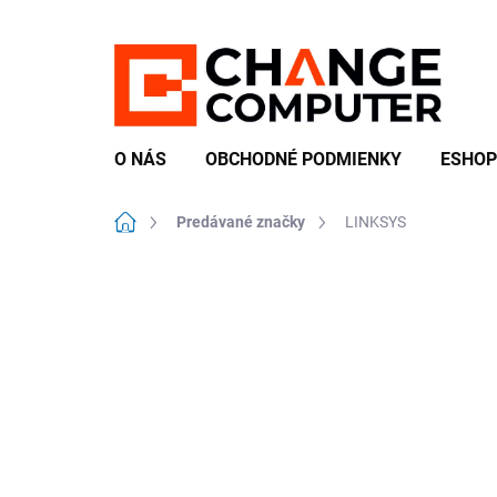
Prejsť
na
obsah
O NÁS
OBCHODNÉ PODMIENKY
ESHOP
Domov
Predávané značky
LINKSYS
B
o
č
n
ý
p
a
n
e