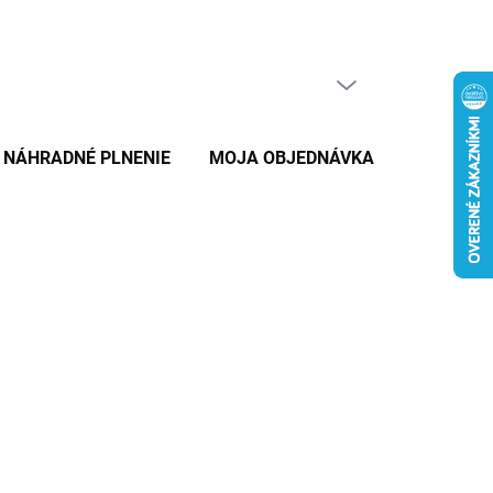
PRÁZDNY KOŠÍK
NÁKUPNÝ
KOŠÍK
NÁHRADNÉ PLNENIE
MOJA OBJEDNÁVKA
ZNAČKY