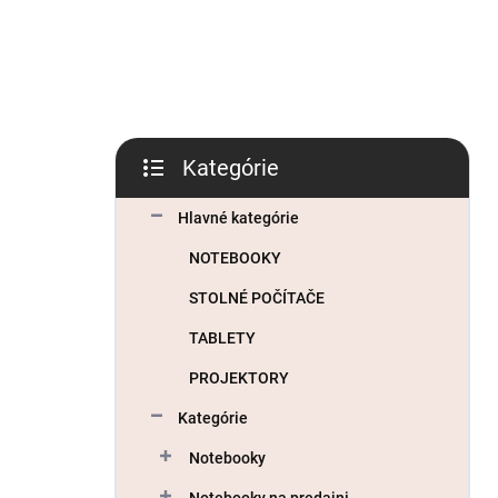
l
Kategórie
Preskočiť
kategórie
Hlavné kategórie
NOTEBOOKY
STOLNÉ POČÍTAČE
TABLETY
PROJEKTORY
Kategórie
Notebooky
Notebooky na predajni