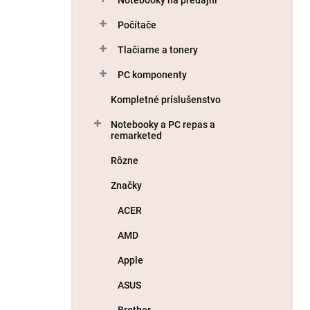
Počítače
Tlačiarne a tonery
PC komponenty
Kompletné príslušenstvo
Notebooky a PC repas a
remarketed
Rôzne
Značky
ACER
AMD
Apple
ASUS
Brother