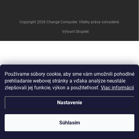
e
Copyright 2026
Change Computer
. Všetky práva vyhradené.
Vytvoril Shoptet
Používame súbory cookie, aby sme vám umožnili pohodlné
prehliadanie webovej stránky a vďaka analýze neustále
zlepšovali jej funkcie, výkon a použiteľnosť.
Viac informácií
Nastavenie
Súhlasím