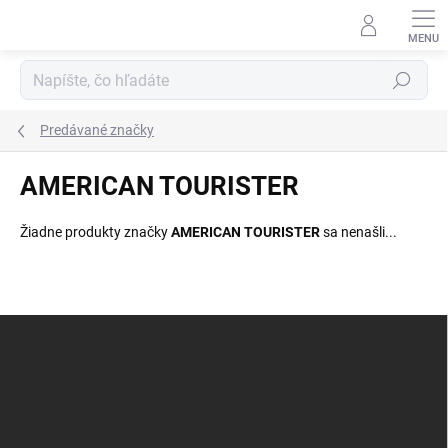
Prejsť
na
obsah
Hľadať
Predávané značky
AMERICAN TOURISTER
Žiadne produkty značky
AMERICAN TOURISTER
sa nenašli...
Z
á
p
ä
t
i