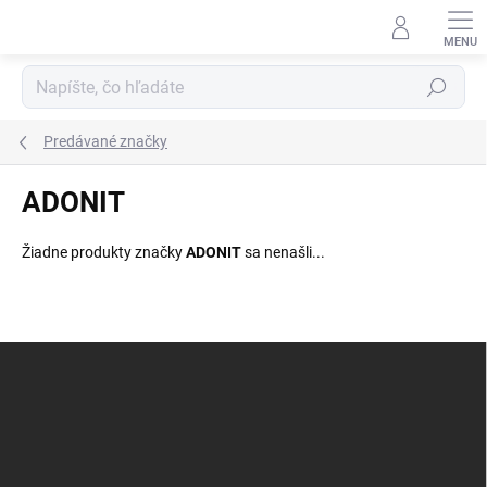
Prejsť
na
obsah
Hľadať
Predávané značky
ADONIT
Žiadne produkty značky
ADONIT
sa nenašli...
Z
á
p
ä
t
i