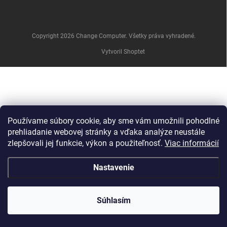
e
Copyright 2026
Change Computer
. Všetky práva vyhradené.
Vytvoril Shoptet
Používame súbory cookie, aby sme vám umožnili pohodlné
prehliadanie webovej stránky a vďaka analýze neustále
zlepšovali jej funkcie, výkon a použiteľnosť.
Viac informácií
Nastavenie
Súhlasím