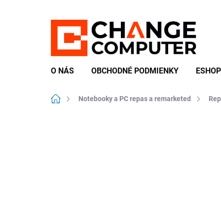
Prejsť
na
obsah
O NÁS
OBCHODNÉ PODMIENKY
ESHOP
Domov
Notebooky a PC repas a remarketed
Rep
Neohodnotené
Podrobnosti hodn