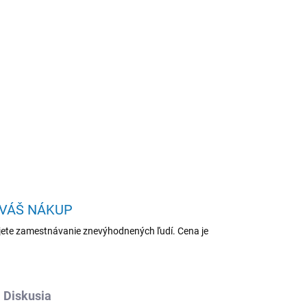
Pridať do košíka
/ RAM 4GB/ HDD 320GB/ Win10,repas
OPÝTAŤ SA
STRÁŽIŤ
 VÁŠ NÁKUP
ete zamestnávanie znevýhodnených ľudí. Cena je
Diskusia