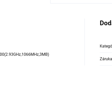
Dod
Kategó
7500(2.93GHz,1066MHz,3MB)
Záruk