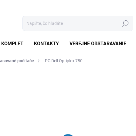
Hľadať
 KOMPLET
KONTAKTY
VEREJNÉ OBSTARÁVANIE
asované počítače
PC Dell Optiplex 780
otenia
ZNAČKA:
DELL
€59
€56,20 bez DPH
Jednotková
SKLADOM
(1 KS)
cena: