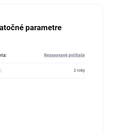
atočné parametre
ria
:
Repasované počítače
a
:
2 roky