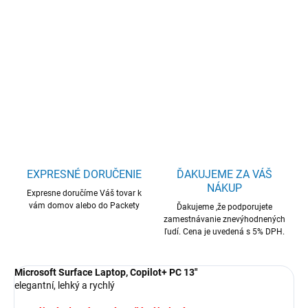
Microsoft Surface Laptop 13"/SD-X
Plus/13"/1920x1280/T/16GB/256GB/Adreno/W11H/Platinum/2R
DETAILNÉ INFORMÁCIE
OPÝTAŤ SA
STRÁŽIŤ
EXPRESNÉ DORUČENIE
ĎAKUJEME ZA VÁŠ
NÁKUP
Expresne doručíme Váš tovar k
vám domov alebo do Packety
Ďakujeme ,že podporujete
zamestnávanie znevýhodnených
ľudí. Cena je uvedená s 5% DPH.
Microsoft Surface Laptop, Copilot+ PC 13"
elegantní, lehký a rychlý