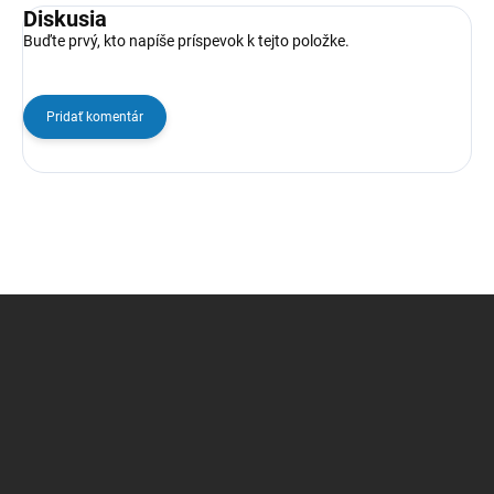
Diskusia
Buďte prvý, kto napíše príspevok k tejto položke.
Pridať komentár
Z
á
p
ä
t
i
e