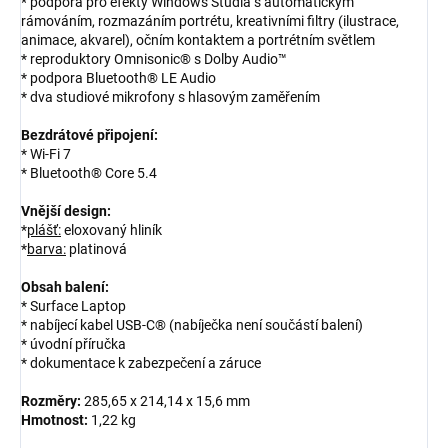
* podpora pro efekty Windows Studia s automatickým
rámováním, rozmazáním portrétu, kreativními filtry (ilustrace,
animace, akvarel), očním kontaktem a portrétním světlem
* reproduktory Omnisonic® s Dolby Audio™
* podpora Bluetooth® LE Audio
* dva studiové mikrofony s hlasovým zaměřením
Bezdrátové připojení:
* Wi-Fi 7
* Bluetooth® Core 5.4
Vnější design:
*
plášť:
eloxovaný hliník
*
barva:
platinová
Obsah balení:
* Surface Laptop
* nabíjecí kabel USB-C® (nabíječka není součástí balení)
* úvodní příručka
* dokumentace k zabezpečení a záruce
Rozměry:
285,65 x 214,14 x 15,6 mm
Hmotnost:
1,22 kg