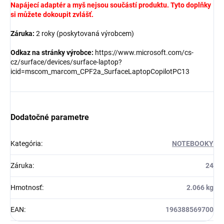
Napájecí adaptér a myš nejsou součástí produktu. Tyto doplňky
si můžete dokoupit zvlášť.
Záruka:
2 roky (poskytovaná výrobcem)
Odkaz na stránky výrobce:
https://www.microsoft.com/cs-
cz/surface/devices/surface-laptop?
icid=mscom_marcom_CPF2a_SurfaceLaptopCopilotPC13
Dodatočné parametre
Kategória
:
NOTEBOOKY
Záruka
:
24
Hmotnosť
:
2.066 kg
EAN
:
196388569700