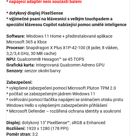
*
napájecí adaptér není součástí balení
* dotykový displej PixelSense
* výjimečné psaní na klávesnici s velkým touchpadem a
speciální klávesou Copilot nabízející pomoc umělé inteligence
Software:
Windows 11 Home + předinstalované aplikace
Microsoft 365 a Xbox
Procesor:
Snapdragon X Plus X1P-42-100 (8 jader, 8 vláken,
3,2/3,4 GHz, 30 MB cache)
NPU:
Qualcomm® Hexagon™ se 45 TOPS
Grafická karta:
Integrovaná Qualcomm Adreno GPU
Senzory:
senzor okolní barvy
Zabezpečení:
* vylepšené zabezpečení pomocí Microsoft Pluton TPM 2.0
* počítač se zabezpečeným jádrem Windows 11
* ověřování pomocí tlačítka napájení se snímačem otisku prstu
Windows Hello s vylepšeným zabezpečením přihlášení
* Microsoft Defender – rozšířená ochrana identity a soukromí
Displej:
dotykový 13" PixelSense™, sRGB a Enhanced
Rozlišení:
1920 x 1280 (178 PPI)
Poměr stran:
3:2