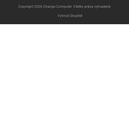
Copyright 2026
Change Computer
. Všetky práva vyhradené.
Vytvoril Shoptet