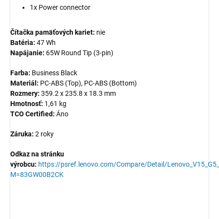
1x Power connector
Čítačka pamäťových kariet:
nie
Batéria:
47 Wh
Napájanie:
65W Round Tip (3-pin)
Farba:
Business Black
Materiál:
PC-ABS (Top), PC-ABS (Bottom)
Rozmery:
359.2 x 235.8 x 18.3 mm
Hmotnosť:
1,61 kg
TCO Certified:
Áno
Záruka:
2 roky
Odkaz na stránku
výrobcu:
https://psref.lenovo.com/Compare/Detail/Lenovo_V15_G5
M=83GW00B2CK