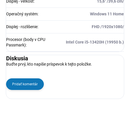
Displej - veľkosť
:
15,6" /39,6 cm/
Operačný systém
:
Windows 11 Home
Displej - rozlíšenie
:
FHD /1920x1080/
Procesor (body v CPU
Intel Core i5-13420H (19950 b.)
Passmark)
:
Diskusia
Buďte prvý, kto napíše príspevok k tejto položke.
Pridať komentár