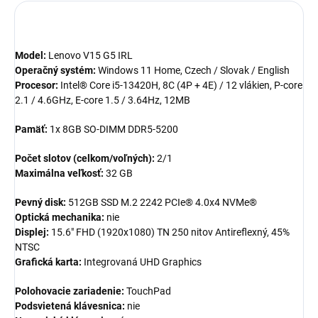
Model:
Lenovo V15 G5 IRL
Operačný systém:
Windows 11 Home, Czech / Slovak / English
Procesor:
Intel® Core i5-13420H, 8C (4P + 4E) / 12 vlákien, P-core
2.1 / 4.6GHz, E-core 1.5 / 3.64Hz, 12MB
Pamäť:
1x 8GB SO-DIMM DDR5-5200
Počet slotov (celkom/voľných):
2/1
Maximálna veľkosť:
32 GB
Pevný disk:
512GB SSD M.2 2242 PCIe® 4.0x4 NVMe®
Optická mechanika:
nie
Displej:
15.6" FHD (1920x1080) TN 250 nitov Antireflexný, 45%
NTSC
Grafická karta:
Integrovaná UHD Graphics
Polohovacie zariadenie:
TouchPad
Podsvietená klávesnica:
nie