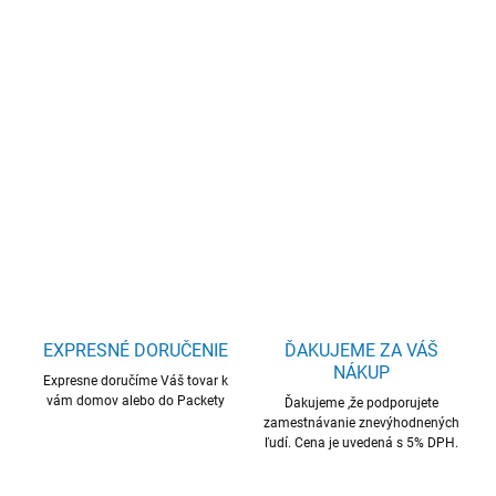
−
+
Pridať do košíka
15,6" FHD / Intel Core i5-13420H / 8GB RAM / 512GB SSD / Win
11 / Black
DETAILNÉ INFORMÁCIE
OPÝTAŤ SA
STRÁŽIŤ
EXPRESNÉ DORUČENIE
ĎAKUJEME ZA VÁŠ
NÁKUP
Expresne doručíme Váš tovar k
vám domov alebo do Packety
Ďakujeme ,že podporujete
zamestnávanie znevýhodnených
ľudí. Cena je uvedená s 5% DPH.