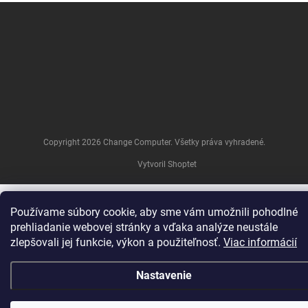
Z
á
p
ä
t
i
e
Copyright 2026
Change Computer
. Všetky práva vyhradené.
Vytvoril Shoptet
Používame súbory cookie, aby sme vám umožnili pohodlné
prehliadanie webovej stránky a vďaka analýze neustále
zlepšovali jej funkcie, výkon a použiteľnosť.
Viac informácií
Nastavenie