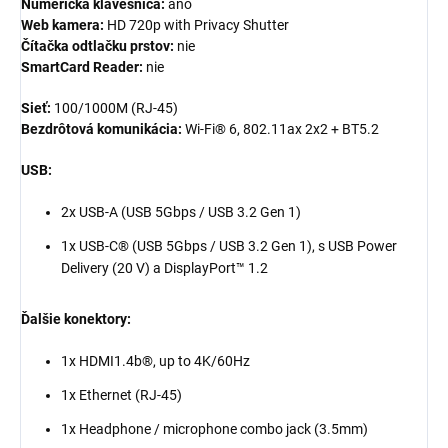
Numerická klávesnica:
áno
Web kamera:
HD 720p with Privacy Shutter
Čítačka odtlačku prstov:
nie
SmartCard Reader:
nie
Sieť:
100/1000M (RJ-45)
Bezdrôtová komunikácia:
Wi-Fi® 6, 802.11ax 2x2 + BT5.2
USB:
2x USB-A (USB 5Gbps / USB 3.2 Gen 1)
1x USB-C® (USB 5Gbps / USB 3.2 Gen 1), s USB Power
Delivery (20 V) a DisplayPort™ 1.2
Ďalšie konektory:
1x HDMI1.4b®, up to 4K/60Hz
1x Ethernet (RJ-45)
1x Headphone / microphone combo jack (3.5mm)