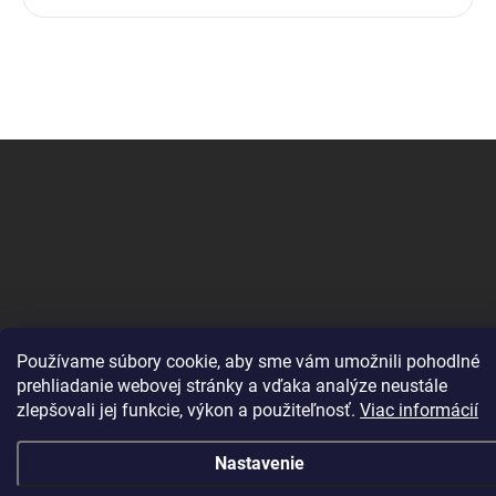
Z
á
p
ä
t
i
e
Používame súbory cookie, aby sme vám umožnili pohodlné
Copyright 2026
Change Computer
. Všetky práva vyhradené.
prehliadanie webovej stránky a vďaka analýze neustále
Vytvoril Shoptet
zlepšovali jej funkcie, výkon a použiteľnosť.
Viac informácií
Nastavenie