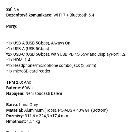
Síť:
Ne
Bezdrátová komunikace:
Wi-Fi 7 + Bluetooth 5.4
Porty:
*1x USB-A (USB 5Gbps), Always On
*1x USB-A (USB 5Gbps)
*2x USB-C (USB 5Gbps), with USB PD 45-65W and DisplayPort 1.2
*1x HDMI 1.4
*1x Headphone/microphone combo jack (3,5mm)
*1x microSD card reader
TPM 2.0:
Ano
Baterie:
60Wh
Napájení:
Není součástí balení
Barva:
Luna Grey
Materiál:
Aluminium (Tops), PC-ABS + 40% GF (Bottom)
Rozměry:
311,6 x 224,9 x17,4 mm
Hmotnost:
1,54 kg