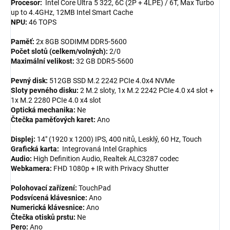
Procesor:
Intel Core Ultra 5 322, 6C (2P + 4LPE) / 6T, Max Turbo
up to 4.4GHz, 12MB Intel Smart Cache
NPU:
46 TOPS
Paměť:
2x 8GB SODIMM DDR5-5600
Počet slotů (celkem/volných):
2/0
Maximální velikost:
32 GB DDR5-5600
Pevný disk:
512GB SSD M.2 2242 PCIe 4.0x4 NVMe
Sloty pevného disku:
2 M.2 sloty, 1x M.2 2242 PCIe 4.0 x4 slot +
1x M.2 2280 PCIe 4.0 x4 slot
Optická mechanika:
Ne
Čtečka paměťových karet:
Ano
Displej:
14" (1920 x 1200) IPS, 400 nitů, Lesklý, 60 Hz, Touch
Grafická karta:
Integrovaná Intel Graphics
Audio:
High Definition Audio, Realtek ALC3287 codec
Webkamera:
FHD 1080p + IR with Privacy Shutter
Polohovací zařízení:
TouchPad
Podsvícená klávesnice:
Ano
Numerická klávesnice:
Ano
Čtečka otisků prstu:
Ne
Pero:
Ano