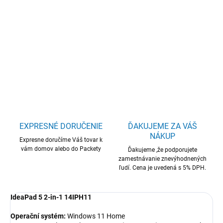
Lenovo IdeaPad 5 2-in-1/14IPH11/U5-
322/14"/WUXGA/T/16GB/512GB/Intel int/W11H/Gray/2R
DETAILNÉ INFORMÁCIE
OPÝTAŤ SA
STRÁŽIŤ
EXPRESNÉ DORUČENIE
ĎAKUJEME ZA VÁŠ
NÁKUP
Expresne doručíme Váš tovar k
vám domov alebo do Packety
Ďakujeme ,že podporujete
zamestnávanie znevýhodnených
ľudí. Cena je uvedená s 5% DPH.
IdeaPad 5 2-in-1 14IPH11
Operační systém:
Windows 11 Home