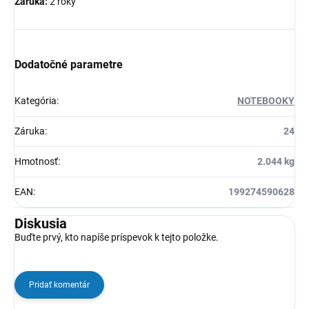
Záruka:
2 roky
Dodatočné parametre
Kategória
:
NOTEBOOKY
Záruka
:
24
Hmotnosť
:
2.044 kg
EAN
:
199274590628
Diskusia
Buďte prvý, kto napíše príspevok k tejto položke.
Pridať komentár