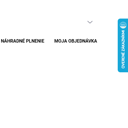
PRÁZDNY KOŠÍK
NÁKUPNÝ
KOŠÍK
NÁHRADNÉ PLNENIE
MOJA OBJEDNÁVKA
ZNAČKY