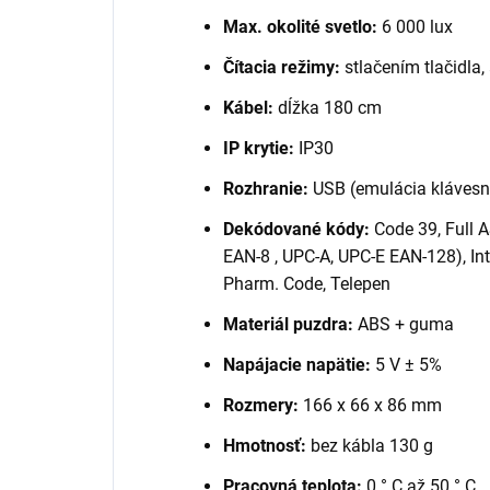
Max. okolité svetlo:
6 000 lux
Čítacia režimy:
stlačením tlačidla
Kábel:
dĺžka 180 cm
IP krytie:
IP30
Rozhranie:
USB (emulácia klávesni
Dekódované kódy:
Code 39, Full 
EAN-8 , UPC-A, UPC-E EAN-128), Inter
Pharm. Code, Telepen
Materiál puzdra:
ABS + guma
Napájacie napätie:
5 V ± 5%
Rozmery:
166 x 66 x 86 mm
Hmotnosť:
bez kábla 130 g
Pracovná teplota:
0 ° C až 50 ° C