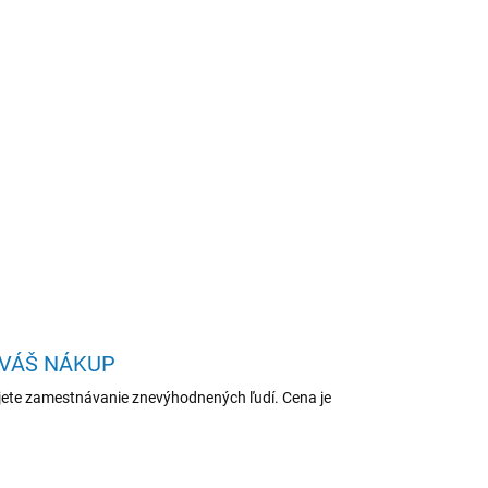
Pridať do košíka
vého kódu v čiernej farbe umožňujúce
nosti kódu, dodávaný vrátane stojanu.
sokou spoľahlivosťou a odolnosťou. Čítačka je
ňujúcim emulovať klávesnicu i sériový port.
OPÝTAŤ SA
STRÁŽIŤ
 VÁŠ NÁKUP
ete zamestnávanie znevýhodnených ľudí. Cena je