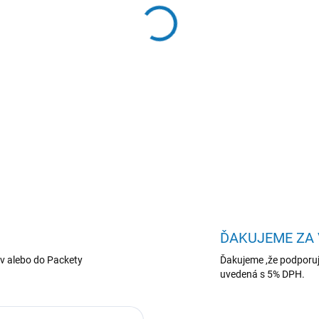
−
+
Laserový ručný snímač čiaro
automatickú detekciu prítom
Konštrukcia sa vyznačuje vy
vybavená USB rozhraním umož
DETAILNÉ INFORMÁCIE
ĎAKUJEME ZA
v alebo do Packety
Ďakujeme ,že podporuj
uvedená s 5% DPH.