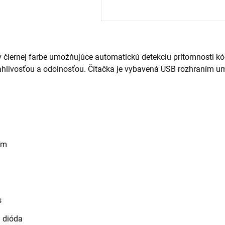
 čiernej farbe umožňujúce automatickú detekciu prítomnosti kó
ahlivosťou a odolnosťou. Čítačka je vybavená USB rozhraním u
mm
s
á dióda