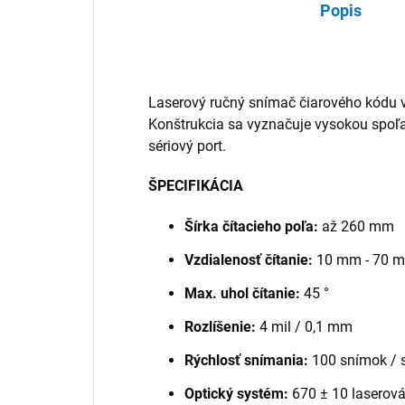
Popis
Laserový ručný snímač čiarového kódu v
Konštrukcia sa vyznačuje vysokou spoľ
sériový port.
ŠPECIFIKÁCIA
Šírka čítacieho poľa:
až 260 mm
Vzdialenosť čítanie:
10 mm - 70 
Max. uhol čítanie:
45 °
Rozlíšenie:
4 mil / 0,1 mm
Rýchlosť snímania:
100 snímok / 
Optický systém:
670 ± 10 laserov