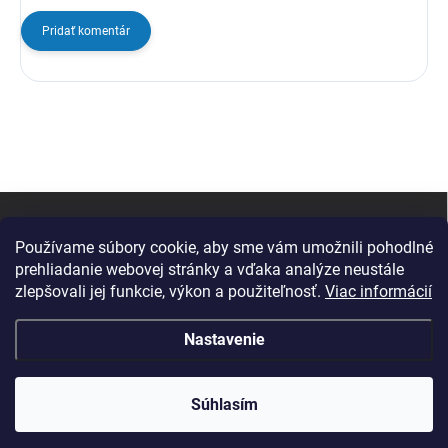
Pridať komentár
Z
á
p
Používame súbory cookie, aby sme vám umožnili pohodlné
ä
prehliadanie webovej stránky a vďaka analýze neustále
t
zlepšovali jej funkcie, výkon a použiteľnosť.
Viac informácií
i
e
Nastavenie
Copyright 2026
Change Computer
. Všetky práva vyhradené.
Súhlasím
Vytvoril Shoptet