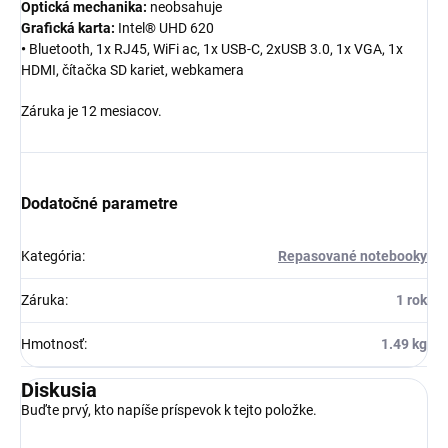
Optická mechanika:
neobsahuje
Grafická karta:
Intel® UHD 620
•
Bluetooth, 1x RJ45, WiFi ac, 1x
USB-C
, 2xUSB 3.0, 1x VGA, 1x
HDMI, čítačka SD kariet, webkamera
Záruka je 12 mesiacov.
Dodatočné parametre
Kategória
:
Repasované notebooky
Záruka
:
1 rok
Hmotnosť
:
1.49 kg
Diskusia
Buďte prvý, kto napíše príspevok k tejto položke.