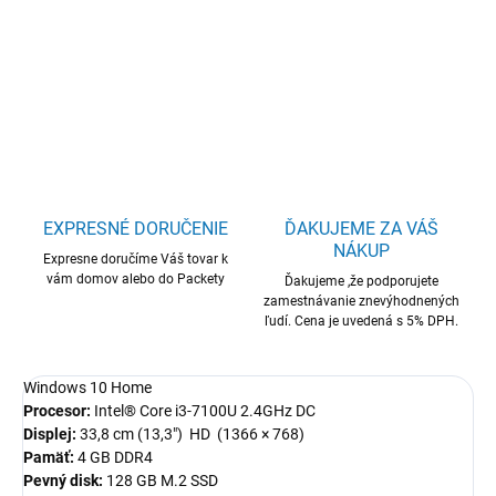
DETAILNÉ INFORMÁCIE
OPÝTAŤ SA
STRÁŽIŤ
EXPRESNÉ DORUČENIE
ĎAKUJEME ZA VÁŠ
NÁKUP
Expresne doručíme Váš tovar k
vám domov alebo do Packety
Ďakujeme ,že podporujete
zamestnávanie znevýhodnených
ľudí. Cena je uvedená s 5% DPH.
Windows 10 Home
Procesor:
Intel® Core i3-7100U 2.4GHz DC
Displej:
33,8 cm (13,3") HD (1366 × 768)
Pamäť:
4 GB DDR4
Pevný disk:
128 GB M.2 SSD