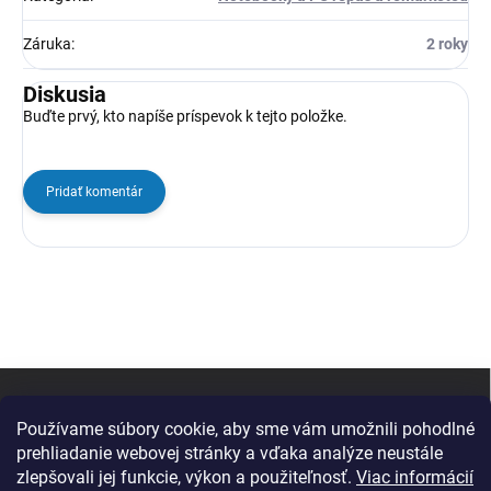
Záruka
:
2 roky
Diskusia
Buďte prvý, kto napíše príspevok k tejto položke.
Pridať komentár
Z
á
p
Používame súbory cookie, aby sme vám umožnili pohodlné
ä
prehliadanie webovej stránky a vďaka analýze neustále
t
zlepšovali jej funkcie, výkon a použiteľnosť.
Viac informácií