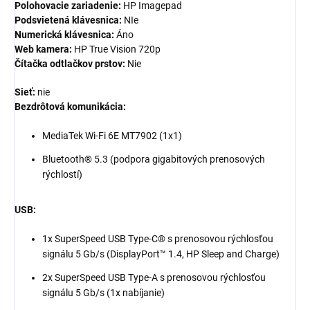
Polohovacie zariadenie:
HP Imagepad
Podsvietená klávesnica:
NIe
Numerická klávesnica:
Áno
Web kamera:
HP True Vision 720p
Čítačka odtlačkov prstov:
Nie
Sieť:
nie
Bezdrôtová komunikácia:
MediaTek Wi-Fi 6E MT7902 (1x1)
Bluetooth® 5.3 (podpora gigabitových prenosových
rýchlostí)
USB:
1x SuperSpeed USB Type-C® s prenosovou rýchlosťou
signálu 5 Gb/s (DisplayPort™ 1.4, HP Sleep and Charge)
2x SuperSpeed USB Type-A s prenosovou rýchlosťou
signálu 5 Gb/s (1x nabíjanie)