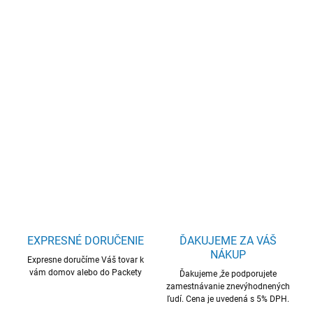
cena:
−
+
Pridať do košíka
15,6" FHD / Intel N100 / RAM 4GB / SSD 128GB / Win 11s
/ remarketed
DETAILNÉ INFORMÁCIE
OPÝTAŤ SA
STRÁŽIŤ
EXPRESNÉ DORUČENIE
ĎAKUJEME ZA VÁŠ
NÁKUP
Expresne doručíme Váš tovar k
vám domov alebo do Packety
Ďakujeme ,že podporujete
zamestnávanie znevýhodnených
ľudí. Cena je uvedená s 5% DPH.