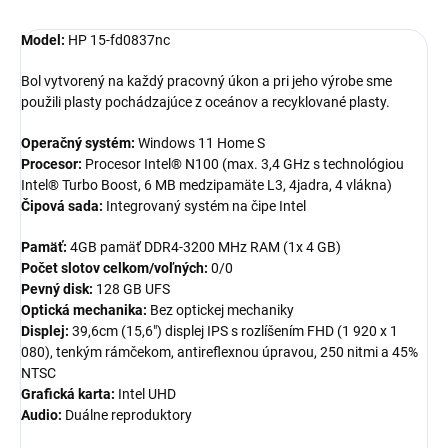
Model:
HP 15-fd0837nc
Bol vytvorený na každý pracovný úkon a pri jeho výrobe sme
použili plasty pochádzajúce z oceánov a recyklované plasty.
Operačný systém:
Windows 11 Home S
Procesor:
Procesor Intel® N100 (max. 3,4 GHz s technológiou
Intel® Turbo Boost, 6 MB medzipamäte L3, 4jadra, 4 vlákna)
Čipová sada:
Integrovaný systém na čipe Intel
Pamäť:
4GB pamäť DDR4-3200 MHz RAM (1x 4 GB)
Počet slotov celkom/voľných:
0/0
Pevný disk:
128 GB UFS
Optická mechanika:
Bez optickej mechaniky
Displej:
39,6cm (15,6") displej IPS s rozlíšením FHD (1 920 x 1
080), tenkým rámčekom, antireflexnou úpravou, 250 nitmi a 45%
NTSC
Grafická karta:
Intel UHD
Audio:
Duálne reproduktory