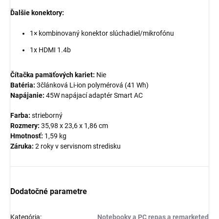
Ďalšie konektory:
1× kombinovaný konektor slúchadiel/mikrofónu
1x HDMI 1.4b
Čítačka pamäťových kariet:
Nie
Batéria:
3článková Li-ion polymérová (41 Wh)
Napájanie:
45W napájací adaptér Smart AC
Farba:
strieborný
Rozmery:
35,98 x 23,6 x 1,86 cm
Hmotnosť:
1,59 kg
Záruka:
2 roky v servisnom stredisku
Dodatočné parametre
Kategória
:
Notebooky a PC repas a remarketed