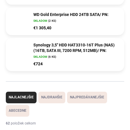
WD Gold Enterprise HDD 24TB SATA/ PN:
SKLADOM
(2 KS)
€1 305,40
Synology 3,5" HDD HAT3310-16T Plus (NAS)
(16TB, SATA III, 7200 RPM, 512MB)/ PN:
SKLADOM
(6 KS)
€724
R
a
NAJLACNEJŠIE
NAJDRAHŠIE
NAJPREDÁVANEJŠIE
d
e
ABECEDNE
n
i
62
položiek celkom
e