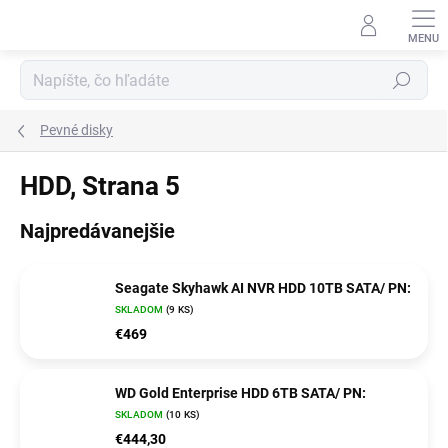
Prejsť
na
obsah
Hľadať
Pevné disky
HDD
, Strana 5
Najpredávanejšie
Seagate Skyhawk AI NVR HDD 10TB SATA/ PN:
SKLADOM
(9 KS)
€469
WD Gold Enterprise HDD 6TB SATA/ PN:
SKLADOM
(10 KS)
€444,30