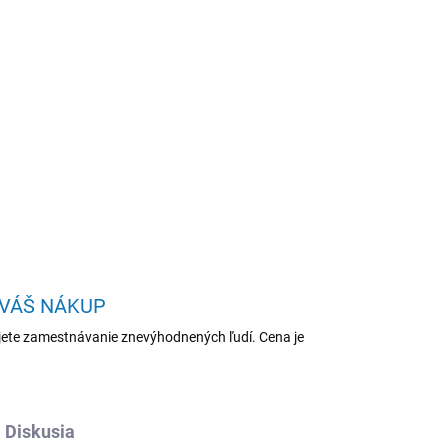
Pridať do košíka
CVA-C38512X/3-
ntel int/W11P/Gray/2R
OPÝTAŤ SA
STRÁŽIŤ
 VÁŠ NÁKUP
ete zamestnávanie znevýhodnených ľudí. Cena je
Diskusia