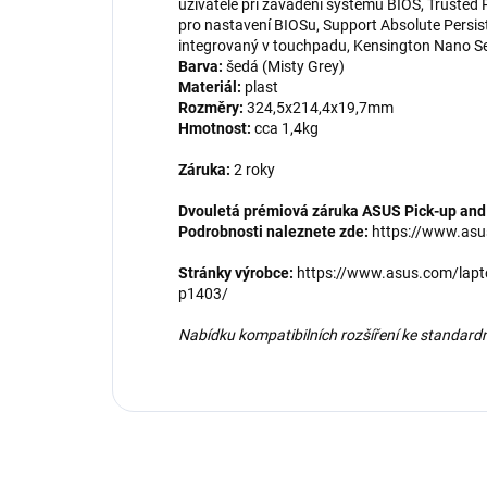
uživatele při zavádění systému BIOS, Trusted 
pro nastavení BIOSu, Support Absolute Persis
integrovaný v touchpadu, Kensington Nano Se
Barva:
šedá (Misty Grey)
Materiál:
plast
Rozměry:
324,5x214,4x19,7mm
Hmotnost:
cca 1,4kg
Záruka:
2 roky
Dvouletá prémiová záruka ASUS Pick-up and
Podrobnosti naleznete zde:
https://www.asu
Stránky výrobce:
https://www.asus.com/lapt
p1403/
Nabídku kompatibilních rozšíření ke standardn