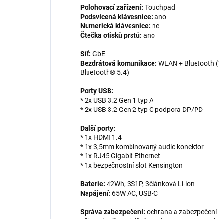
Polohovací zařízení:
Touchpad
Podsvícená klávesnice:
ano
Numerická klávesnice:
ne
Čtečka otisků prstů:
ano
Síť:
GbE
Bezdrátová komunikace:
WLAN + Bluetooth (W
Bluetooth® 5.4)
Porty USB:
* 2x USB 3.2 Gen 1 typ A
* 2x USB 3.2 Gen 2 typ C podpora DP/PD
Další porty:
* 1x HDMI 1.4
* 1x 3,5mm kombinovaný audio konektor
* 1x RJ45 Gigabit Ethernet
* 1x bezpečnostní slot Kensington
Baterie:
42Wh, 3S1P, 3článková Li-ion
Napájení:
65W AC, USB-C
Správa zabezpečení:
ochrana a zabezpečení 