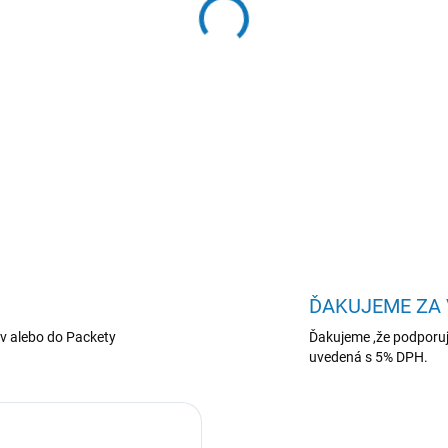
−
+
ASUS ExpertBook P1/P1403
100U/14"/FHD/8GB/512GB/I
DETAILNÉ INFORMÁCIE
ĎAKUJEME ZA
v alebo do Packety
Ďakujeme ,že podporuj
uvedená s 5% DPH.