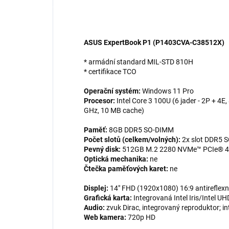
ASUS ExpertBook P1 (P1403CVA-C38512X)
* armádní standard MIL-STD 810H
* certifikace TCO
Operační systém:
Windows 11 Pro
Procesor:
Intel Core 3 100U (6 jader - 2P + 4E,
GHz, 10 MB cache)
Paměť:
8GB DDR5 SO-DIMM
Počet slotů (celkem/volných):
2x slot DDR5 
Pevný disk:
512GB M.2 2280 NVMe™ PCIe® 4
Optická mechanika:
ne
Čtečka paměťových karet:
ne
Displej:
14" FHD (1920x1080) 16:9 antireflexn
Grafická karta:
Integrovaná Intel Iris/Intel U
Audio:
zvuk Dirac, integrovaný reproduktor; i
Web kamera:
720p HD