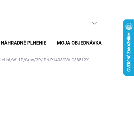
PRÁZDNY KOŠÍK
NÁKUPNÝ
KOŠÍK
NÁHRADNÉ PLNENIE
MOJA OBJEDNÁVKA
ZNAČKY
tel int/W11P/Gray/2R/ PN:P1403CVA-C38512X