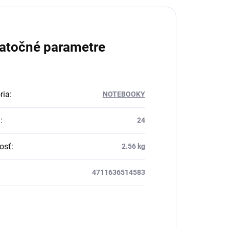
atočné parametre
ria
:
NOTEBOOKY
a
:
24
osť
:
2.56 kg
4711636514583