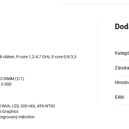
Dod
Kategó
 8 vláken, P-core 1,2/4,7 GHz, E-core 0,9/3,3
Záruk
SO-DIMM (2/1)
Hmotn
.0 SSD
EAN
:
í WVA, LED, 300 nitů, 45% NTSC
HD Graphics
ntegrovaný mikrofon