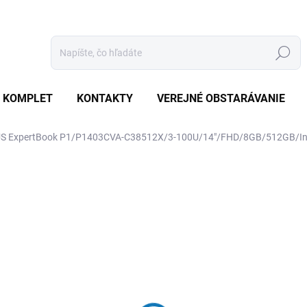
Hľadať
 KOMPLET
KONTAKTY
VEREJNÉ OBSTARÁVANIE
S ExpertBook P1/P1403CVA-C38512X/3-100U/14"/FHD/8GB/512GB/In
otenia
ZNAČKA:
ASUS
€734
€699,10 bez DPH
Jednotková
SKLADOM
(10 KS)
cena: