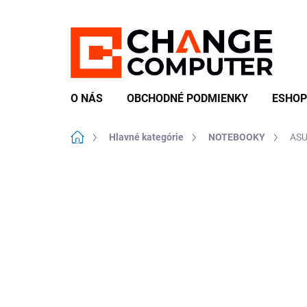
Prejsť
na
obsah
O NÁS
OBCHODNÉ PODMIENKY
ESHOP
Domov
Hlavné kategórie
NOTEBOOKY
ASU
Neohodnotené
Podrobnosti hodn