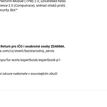
Platform Module (TPM) 2.0, uživatelské heslo
tence 2.0 (Computrace), snímač otisků prstů
curity Slot™
 Return pro IČO i soukromé osoby ZDARMA.
s.com/cz/event/bezstarostny_servis
ops/for-work/expertbook/expertbook-p1-
í záruce naleznete v souvisejícím zboží.