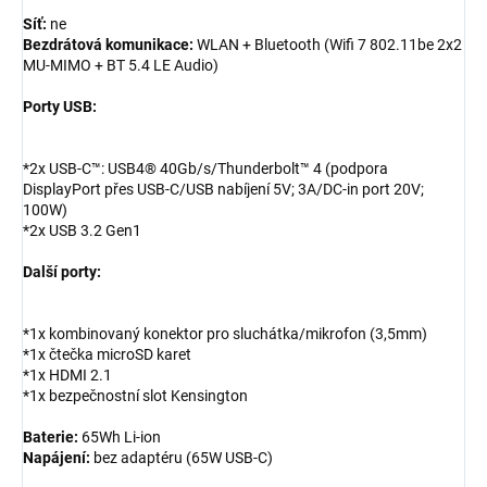
Síť:
ne
Bezdrátová komunikace:
WLAN + Bluetooth (Wifi 7 802.11be 2x2
MU-MIMO + BT 5.4 LE Audio)
Porty USB:
*2x USB-C™: USB4® 40Gb/s/Thunderbolt™ 4 (podpora
DisplayPort přes USB-C/USB nabíjení 5V; 3A/DC-in port 20V;
100W)
*2x USB 3.2 Gen1
Další porty:
*1x kombinovaný konektor pro sluchátka/mikrofon (3,5mm)
*1x čtečka microSD karet
*1x HDMI 2.1
*1x bezpečnostní slot Kensington
Baterie:
65Wh Li-ion
Napájení:
bez adaptéru (65W USB-C)