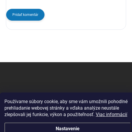
Pridať komentár
Z
á
p
ä
t
i
Používame súbory cookie, aby sme vám umožnili pohodlné
e
prehliadanie webovej stránky a vďaka analýze neustále
zlepšovali jej funkcie, výkon a použiteľnosť.
Viac informácií
Copyright 2026
Change Computer
. Všetky práva vyhradené.
Nastavenie
Vytvoril Shoptet