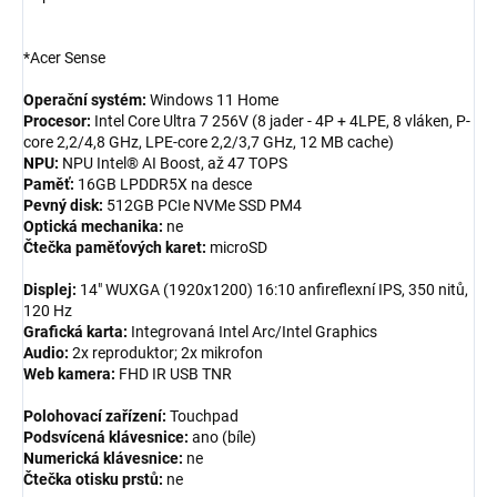
*Acer Sense
Operační systém:
Windows 11 Home
Procesor:
Intel Core Ultra 7 256V (8 jader - 4P + 4LPE, 8 vláken, P-
core 2,2/4,8 GHz, LPE-core 2,2/3,7 GHz, 12 MB cache)
NPU:
NPU Intel® AI Boost, až 47 TOPS
Paměť:
16GB LPDDR5X na desce
Pevný disk:
512GB PCIe NVMe SSD PM4
Optická mechanika:
ne
Čtečka paměťových karet:
microSD
Displej:
14" WUXGA (1920x1200) 16:10 anfireflexní IPS, 350 nitů,
120 Hz
Grafická karta:
Integrovaná Intel Arc/Intel Graphics
Audio:
2x reproduktor; 2x mikrofon
Web kamera:
FHD IR USB TNR
Polohovací zařízení:
Touchpad
Podsvícená klávesnice:
ano (bíle)
Numerická klávesnice:
ne
Čtečka otisku prstů:
ne