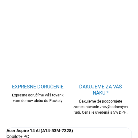
Acer Aspire 14 AI/A14-53M-7328/U7-
256V/14"/WUXGA/16GB/512GB/Intel int/W11H/Silver/2R
DETAILNÉ INFORMÁCIE
OPÝTAŤ SA
STRÁŽIŤ
EXPRESNÉ DORUČENIE
ĎAKUJEME ZA VÁŠ
NÁKUP
Expresne doručíme Váš tovar k
vám domov alebo do Packety
Ďakujeme ,že podporujete
zamestnávanie znevýhodnených
ľudí. Cena je uvedená s 5% DPH.
Acer Aspire 14 AI (A14-53M-7328)
Copilot+ PC